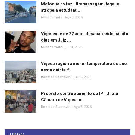
Motoqueiro faz ultrapassagem ilegal e
atropela estudant...
folhadamata
Ago 3, 2026
Viçosense de 27 anos desaparecido há oito
dias em Juiz ...
folhadamata
Jul 31, 2026
Viçosa registra menor temperatura do ano
nesta quinta-f...
Ronaldo Scanavini
Jul 16, 2026
Protesto contra aumento do IPTU lota
Câmara de Viçosa n...
Ronaldo Scanavini
Ago 3, 2026
TEMPO