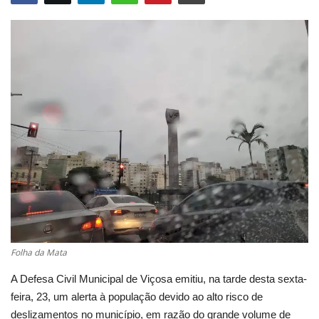
Cultura
UFV
Oportunidade
Sua Cidade
Tempo
Saúde
Política
Folha da Mata
A Defesa Civil Municipal de Viçosa emitiu, na tarde desta sexta-
Trânsito
feira, 23, um alerta à população devido ao alto risco de
deslizamentos no município, em razão do grande volume de