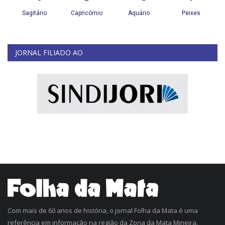
JORNAL FILIADO AO
Com mais de 60 anos de história, o jornal Folha da Mata é uma
referência em informação na região da Zona da Mata Mineira.