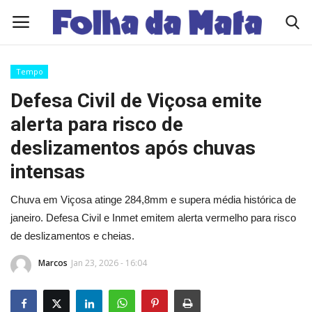
Tempo
Quem Somos
Defesa Civil de Viçosa emite
alerta para risco de
Como Anunciar
deslizamentos após chuvas
Contato
intensas
Chuva em Viçosa atinge 284,8mm e supera média histórica de
Eleições 2026
janeiro. Defesa Civil e Inmet emitem alerta vermelho para risco
Edições Diárias - NOTÍCIAS DO DIA
de deslizamentos e cheias.
Marcos
Jan 23, 2026 - 16:04
Polícia/Acidente
Viçosa