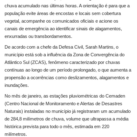
Segurança Pública
chuva acumulado nas últimas horas. A orientação é para que a
população evite áreas de encostas e locais sem cobertura
Economia
vegetal, acompanhe os comunicados oficiais e acione os
canais de emergência ao identificar sinais de alagamentos,
Educação
enxurradas ou transbordamentos.
De acordo com a chefe da Defesa Civil, Sarah Martins, o
Esporte
município está sob a influência da Zona de Convergência do
Atlântico Sul (ZCAS), fenômeno caracterizado por chuvas
Solidariedade
contínuas ao longo de um período prolongado, o que aumenta a
propensão a ocorrências como deslizamentos, alagamentos e
Meio Ambiente
inundações.
Justiça
No mês de janeiro, as estações pluviométricas do Cemaden
(Centro Nacional de Monitoramento e Alertas de Desastres
Obituário
Naturais) instaladas no município já registraram um acumulado
de 284,8 milímetros de chuva, volume que ultrapassa a média
Brasil
histórica prevista para todo o mês, estimada em 220
milímetros.