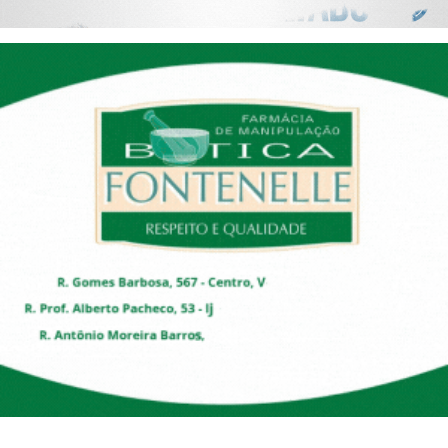
Segurança Pública
CLIMA DA SEMANA! Confira o clima de Viçosa e região para os próximos dias
Economia
Educação
Esporte
Solidariedade
Meio Ambiente
Justiça
Obituário
Brasil