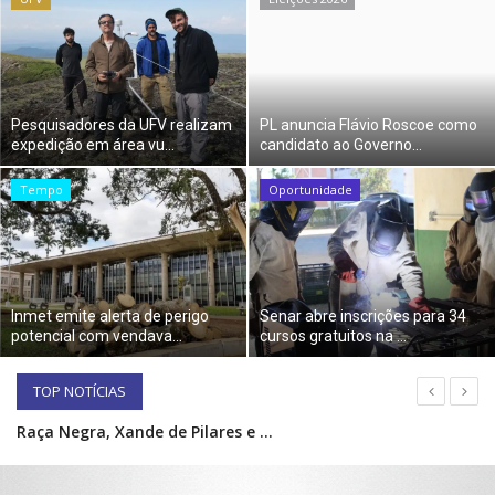
Cultura
UFV
Pesquisadores da UFV realizam
PL anuncia Flávio Roscoe como
expedição em área vu...
candidato ao Governo...
Oportunidade
Tempo
Oportunidade
Sua Cidade
Tempo
Inmet emite alerta de perigo
Senar abre inscrições para 34
Saúde
potencial com vendava...
cursos gratuitos na ...
Política
TOP NOTÍCIAS
Raça Negra, Xande de Pilares e MAIS! Confira as atrações confirmadas nas festas de Viçosa e região
Trânsito
NOTÍCIAS DA SEMANA! Confira o que aconteceu em Viçosa e região
Conheça os candidatos confirmados ao Governo de Minas em 2026 até o momento