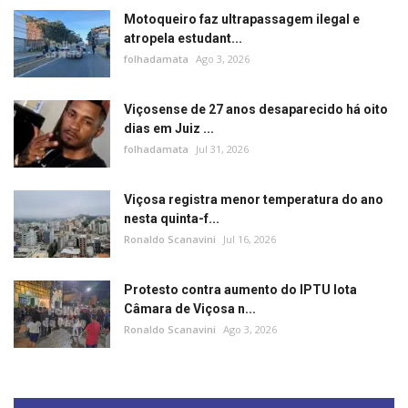
Motoqueiro faz ultrapassagem ilegal e
atropela estudant...
folhadamata
Ago 3, 2026
Viçosense de 27 anos desaparecido há oito
dias em Juiz ...
folhadamata
Jul 31, 2026
Viçosa registra menor temperatura do ano
nesta quinta-f...
Ronaldo Scanavini
Jul 16, 2026
Protesto contra aumento do IPTU lota
Câmara de Viçosa n...
Ronaldo Scanavini
Ago 3, 2026