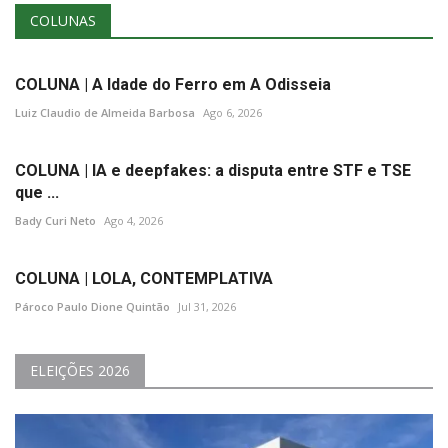
Minas Gerais
COLUNAS
COLUNA | A Idade do Ferro em A Odisseia
Luiz Claudio de Almeida Barbosa
Ago 6, 2026
COLUNA | IA e deepfakes: a disputa entre STF e TSE
que ...
Bady Curi Neto
Ago 4, 2026
COLUNA | LOLA, CONTEMPLATIVA
Pároco Paulo Dione Quintão
Jul 31, 2026
ELEIÇÕES 2026