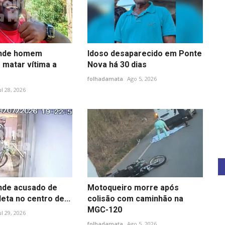
ende homem
Idoso desaparecido em Ponte
 matar vítima a
Nova há 30 dias
folhadamata
Ago 5, 2026
ul 28, 2026
ende acusado de
Motoqueiro morre após
leta no centro de...
colisão com caminhão na
MGC-120
ul 29, 2026
folhadamata
Ago 5, 2026