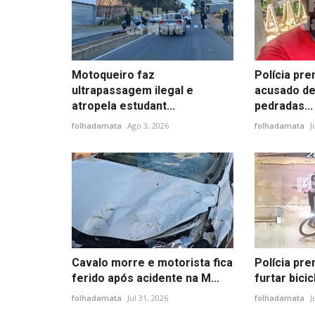
Motoqueiro faz
Polícia pr
ultrapassagem ilegal e
acusado de
atropela estudant...
pedradas...
folhadamata
Ago 3, 2026
folhadamata
J
Cavalo morre e motorista fica
Polícia pr
ferido após acidente na M...
furtar bicic
folhadamata
Jul 31, 2026
folhadamata
J