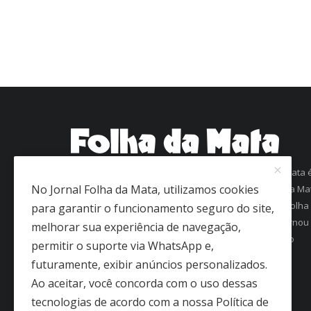
Com mais de 60 anos de história, o jornal Folha da Mata 
No Jornal Folha da Mata, utilizamos cookies
uma referência em informação na região da Zona da Ma
Mineira. Fundado em 1963 como Folha de Viçosa, o Folha
para garantir o funcionamento seguro do site,
da Mata conquistou a confiança dos leitores e se tornou
melhorar sua experiência de navegação,
um dos jornais mais antigos em circulação regular no
permitir o suporte via WhatsApp e,
interior de Minas Gerais.
futuramente, exibir anúncios personalizados.
Ao aceitar, você concorda com o uso dessas
tecnologias de acordo com a nossa Política de