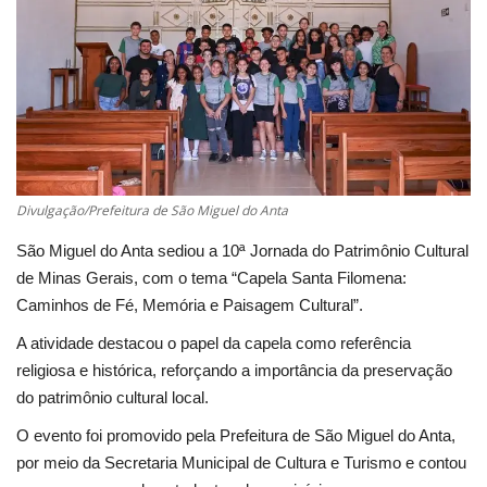
Cultura
UFV
Oportunidade
Divulgação/Prefeitura de São Miguel do Anta
Sua Cidade
São Miguel do Anta sediou a 10ª Jornada do Patrimônio Cultural
Tempo
de Minas Gerais, com o tema “Capela Santa Filomena:
Caminhos de Fé, Memória e Paisagem Cultural”.
Saúde
A atividade destacou o papel da capela como referência
religiosa e histórica, reforçando a importância da preservação
Política
do patrimônio cultural local.
Trânsito
O evento foi promovido pela Prefeitura de São Miguel do Anta,
por meio da Secretaria Municipal de Cultura e Turismo e contou