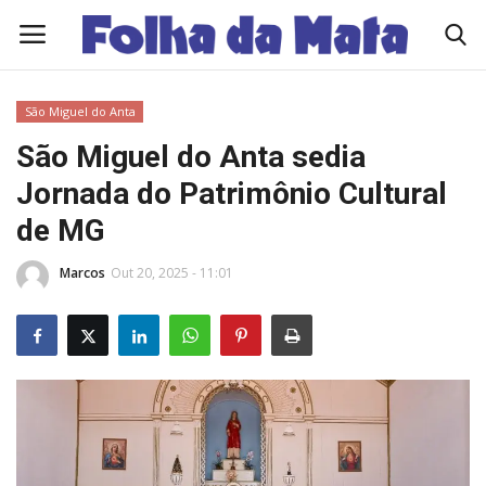
São Miguel do Anta
Quem Somos
São Miguel do Anta sedia
Jornada do Patrimônio Cultural
Como Anunciar
de MG
Contato
Marcos
Out 20, 2025 - 11:01
Eleições 2026
Edições Diárias - NOTÍCIAS DO DIA
Polícia/Acidente
Viçosa