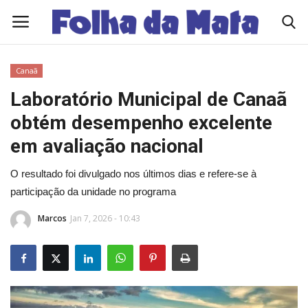
Canaã
Quem Somos
Laboratório Municipal de Canaã
obtém desempenho excelente
Como Anunciar
em avaliação nacional
Contato
O resultado foi divulgado nos últimos dias e refere-se à
participação da unidade no programa
Eleições 2026
Marcos
Jan 7, 2026 - 10:43
Edições Diárias - NOTÍCIAS DO DIA
Polícia/Acidente
Viçosa