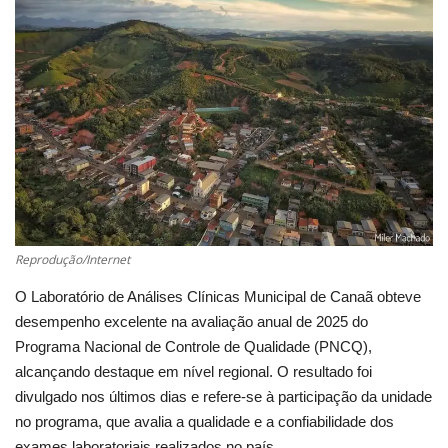
Cultura
UFV
Oportunidade
Sua Cidade
Tempo
Reprodução/Internet
O Laboratório de Análises Clínicas Municipal de Canaã obteve
Saúde
desempenho excelente na avaliação anual de 2025 do
Programa Nacional de Controle de Qualidade (PNCQ),
Política
alcançando destaque em nível regional. O resultado foi
divulgado nos últimos dias e refere-se à participação da unidade
Trânsito
no programa, que avalia a qualidade e a confiabilidade dos
exames laboratoriais realizados no país.