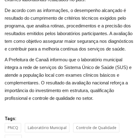
Segurança Pública
De acordo com as informações, o desempenho alcançado é
Economia
resultado do cumprimento de critérios técnicos exigidos pelo
programa, que analisa rotinas, procedimentos e a precisão dos
Educação
resultados emitidos pelos laboratórios participantes. A avaliação
tem como objetivo assegurar maior segurança nos diagnósticos
Esporte
e contribuir para a melhoria contínua dos serviços de saúde.
A Prefeitura de Canaã informou que o laboratório municipal
Solidariedade
integra a rede de serviços do Sistema Único de Saúde (SUS) e
atende a população local com exames clínicos básicos e
Meio Ambiente
complementares. O resultado da avaliação nacional reforça a
importância do investimento em estrutura, qualificação
Justiça
profissional e controle de qualidade no setor.
Obituário
Tags:
Brasil
PNCQ
Laboratório Municipal
Controle de Qualidade