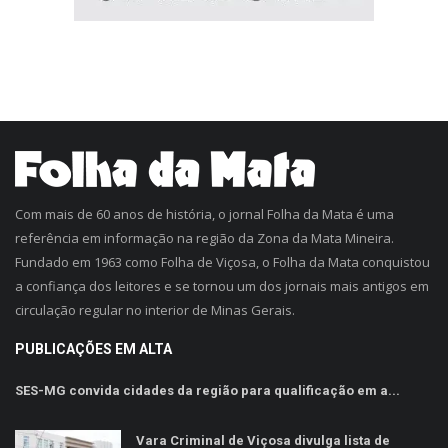
Com mais de 60 anos de história, o jornal Folha da Mata é uma
referência em informação na região da Zona da Mata Mineira.
Fundado em 1963 como Folha de Viçosa, o Folha da Mata conquistou
a confiança dos leitores e se tornou um dos jornais mais antigos em
circulação regular no interior de Minas Gerais.
PUBLICAÇÕES EM ALTA
SES-MG convida cidades da região para qualificação em a...
Vara Criminal de Viçosa divulga lista de