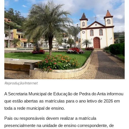
Cultura
UFV
Oportunidade
Sua Cidade
Tempo
Reprodução/Internet
Saúde
A Secretaria Municipal de Educação de Pedra do Anta informou
Política
que estão abertas as matrículas para o ano letivo de 2026 em
toda a rede municipal de ensino.
Trânsito
Pais ou responsáveis devem realizar a matrícula
presencialmente na unidade de ensino correspondente, de