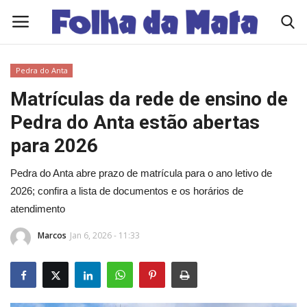
Pedra do Anta
Quem Somos
Matrículas da rede de ensino de
Pedra do Anta estão abertas
Como Anunciar
para 2026
Contato
Pedra do Anta abre prazo de matrícula para o ano letivo de
2026; confira a lista de documentos e os horários de
Eleições 2026
atendimento
Edições Diárias - NOTÍCIAS DO DIA
Marcos
Jan 6, 2026 - 11:33
Polícia/Acidente
Viçosa