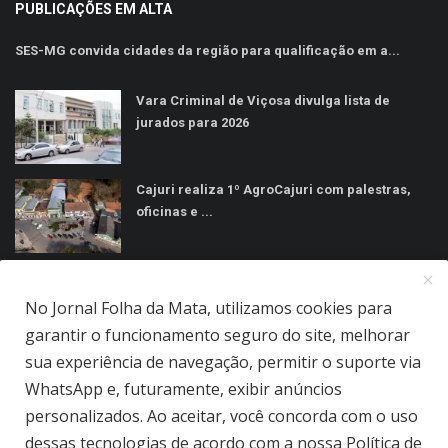
PUBLICAÇÕES EM ALTA
SES-MG convida cidades da região para qualificação em a...
Vara Criminal de Viçosa divulga lista de
jurados para 2026
Cajuri realiza 1º AgroCajuri com palestras,
oficinas e ...
MÍDIAS SOCIAIS
No Jornal Folha da Mata, utilizamos cookies para
garantir o funcionamento seguro do site, melhorar
sua experiência de navegação, permitir o suporte via
WhatsApp e, futuramente, exibir anúncios
personalizados. Ao aceitar, você concorda com o uso
Jornal Folha da Mata Ltda © 2026 - Todos direitos reservados.
dessas tecnologias de acordo com a nossa Política de