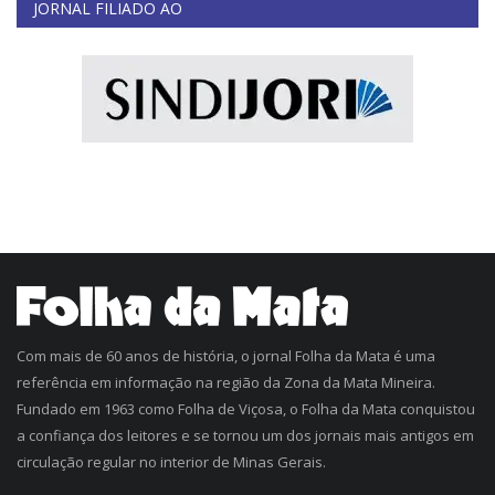
JORNAL FILIADO AO
Com mais de 60 anos de história, o jornal Folha da Mata é uma
referência em informação na região da Zona da Mata Mineira.
Fundado em 1963 como Folha de Viçosa, o Folha da Mata conquistou
a confiança dos leitores e se tornou um dos jornais mais antigos em
circulação regular no interior de Minas Gerais.