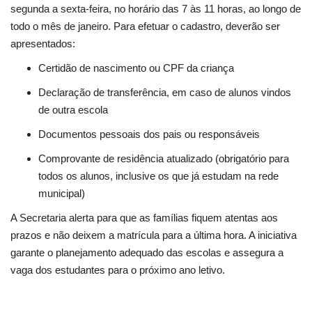
Segurança Pública
segunda a sexta-feira, no horário das 7 às 11 horas, ao longo de
todo o mês de janeiro. Para efetuar o cadastro, deverão ser
Economia
apresentados:
Certidão de nascimento ou CPF da criança
Educação
Declaração de transferência, em caso de alunos vindos
Esporte
de outra escola
Documentos pessoais dos pais ou responsáveis
Solidariedade
Comprovante de residência atualizado (obrigatório para
todos os alunos, inclusive os que já estudam na rede
Meio Ambiente
municipal)
Justiça
A Secretaria alerta para que as famílias fiquem atentas aos
prazos e não deixem a matrícula para a última hora. A iniciativa
Obituário
garante o planejamento adequado das escolas e assegura a
vaga dos estudantes para o próximo ano letivo.
Brasil