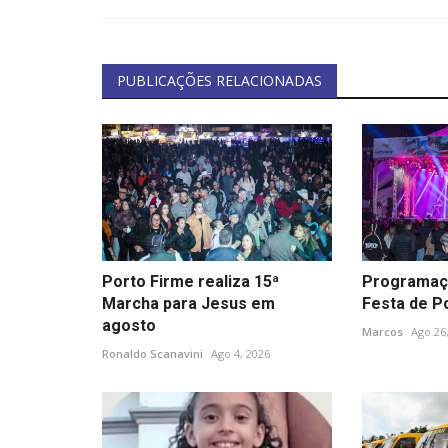
PUBLICAÇÕES RELACIONADAS
Porto Firme realiza 15ª
Programaç
Marcha para Jesus em
Festa de P
agosto
Marcos
Ago 26
Ronaldo Scanavini
Ago 4, 2026