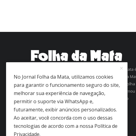
Com mais de 60 anos de história, o jornal Folha da Mata 
No Jornal Folha da Mata, utilizamos cookies
uma referência em informação na região da Zona da Ma
Mineira. Fundado em 1963 como Folha de Viçosa, o Folha
para garantir o funcionamento seguro do site,
da Mata conquistou a confiança dos leitores e se tornou
melhorar sua experiência de navegação,
um dos jornais mais antigos em circulação regular no
permitir o suporte via WhatsApp e,
interior de Minas Gerais.
futuramente, exibir anúncios personalizados.
Ao aceitar, você concorda com o uso dessas
tecnologias de acordo com a nossa Política de
Privacidade.