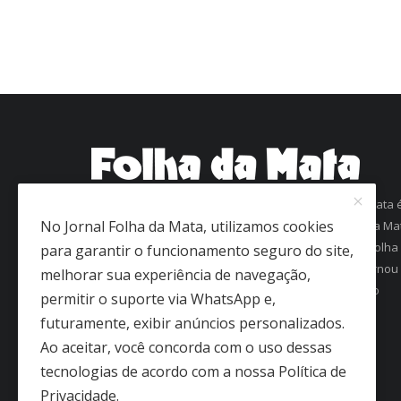
Com mais de 60 anos de história, o jornal Folha da Mata 
No Jornal Folha da Mata, utilizamos cookies
uma referência em informação na região da Zona da Ma
Mineira. Fundado em 1963 como Folha de Viçosa, o Folha
para garantir o funcionamento seguro do site,
da Mata conquistou a confiança dos leitores e se tornou
melhorar sua experiência de navegação,
um dos jornais mais antigos em circulação regular no
permitir o suporte via WhatsApp e,
interior de Minas Gerais.
futuramente, exibir anúncios personalizados.
Ao aceitar, você concorda com o uso dessas
tecnologias de acordo com a nossa Política de
Privacidade.