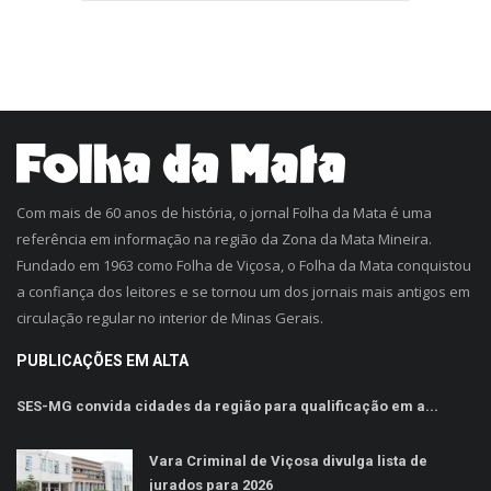
Com mais de 60 anos de história, o jornal Folha da Mata é uma
referência em informação na região da Zona da Mata Mineira.
Fundado em 1963 como Folha de Viçosa, o Folha da Mata conquistou
a confiança dos leitores e se tornou um dos jornais mais antigos em
circulação regular no interior de Minas Gerais.
PUBLICAÇÕES EM ALTA
SES-MG convida cidades da região para qualificação em a...
Vara Criminal de Viçosa divulga lista de
jurados para 2026