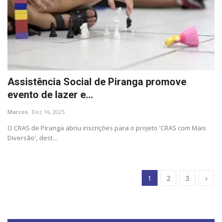
Assistência Social de Piranga promove
evento de lazer e...
Marcos
Dez 16, 2025
O CRAS de Piranga abriu inscrições para o projeto 'CRAS com Mais
Diversão', dest...
1
2
3
›