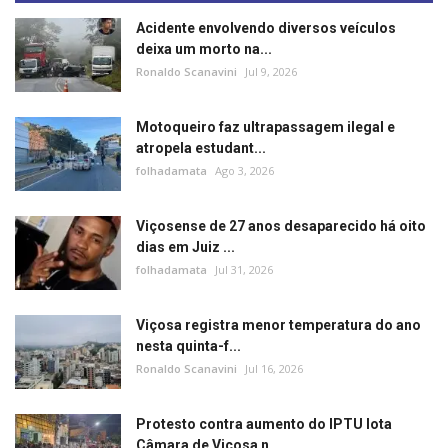
Acidente envolvendo diversos veículos
deixa um morto na...
Ronaldo Scanavini
Jul 9, 2026
Motoqueiro faz ultrapassagem ilegal e
atropela estudant...
folhadamata
Ago 3, 2026
Viçosense de 27 anos desaparecido há oito
dias em Juiz ...
folhadamata
Jul 31, 2026
Viçosa registra menor temperatura do ano
nesta quinta-f...
Ronaldo Scanavini
Jul 16, 2026
Protesto contra aumento do IPTU lota
Câmara de Viçosa n...