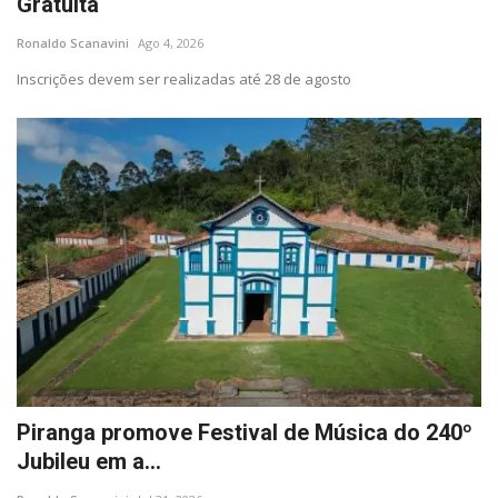
Gratuita
Ronaldo Scanavini
Ago 4, 2026
Cultura
Inscrições devem ser realizadas até 28 de agosto
UFV
Oportunidade
Sua Cidade
Tempo
Saúde
Política
Piranga promove Festival de Música do 240º
Trânsito
Jubileu em a...