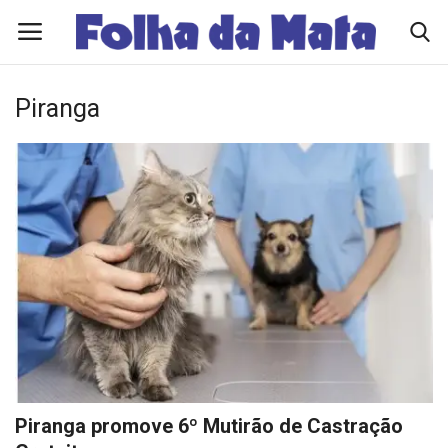
Piranga
Quem Somos
Como Anunciar
Contato
Eleições 2026
Edições Diárias - NOTÍCIAS DO DIA
Polícia/Acidente
Piranga promove 6º Mutirão de Castração
Viçosa