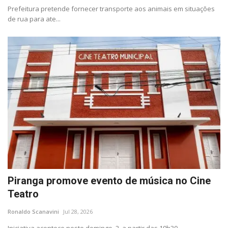
Minas Gerais
Prefeitura pretende fornecer transporte aos animais em situações
de rua para ate...
Piranga promove evento de música no Cine
Teatro
Ronaldo Scanavini
Jul 28, 2026