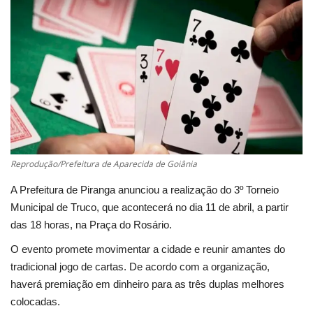
Cultura
UFV
Oportunidade
Sua Cidade
Reprodução/Prefeitura de Aparecida de Goiânia
Tempo
A Prefeitura de Piranga anunciou a realização do 3º Torneio
Municipal de Truco, que acontecerá no dia 11 de abril, a partir
Saúde
das 18 horas, na Praça do Rosário.
Política
O evento promete movimentar a cidade e reunir amantes do
tradicional jogo de cartas. De acordo com a organização,
Trânsito
haverá premiação em dinheiro para as três duplas melhores
colocadas.