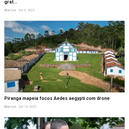
grat...
Marcos
Set 9, 2025
Piranga mapeia focos Aedes aegypti com drone
Marcos
Set 14, 2025