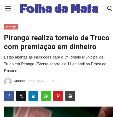
Piranga
Quem Somos
Piranga realiza torneio de Truco
com premiação em dinheiro
Como Anunciar
Estão abertas as inscrições para o 3º Torneio Municipal de
Contato
Truco em Piranga. Evento ocorre dia 11 de abril na Praça do
Rosário
Eleições 2026
Marcos
Abr 6, 2026 - 11:04
Edições Diárias - NOTÍCIAS DO DIA
Polícia/Acidente
Viçosa