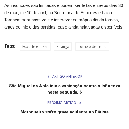
Segurança Pública
As inscrições são limitadas e podem ser feitas entre os dias 30
de março e 10 de abril, na Secretaria de Esportes e Lazer.
Economia
Também será possível se inscrever no próprio dia do torneio,
antes do início das partidas, caso ainda haja vagas disponíveis.
Educação
Esporte
Tags:
Esporte e Lazer
Piranga
Torneio de Truco
Solidariedade
Meio Ambiente
ARTIGO ANTERIOR
São Miguel do Anta inicia vacinação contra a Influenza
Justiça
nesta segunda, 6
PRÓXIMO ARTIGO
Obituário
Motoqueiro sofre grave acidente no Fátima
Brasil