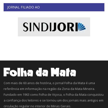
JORNAL FILIADO AO
Com mais de 60 anos de história, o jornal Folha da Mata é uma
referência em informação na região da Zona da Mata Mineira.
Fundado em 1963 como Folha de Viçosa, o Folha da Mata conquistou
a confiança dos leitores e se tornou um dos jornais mais antigos em
circulação regular no interior de Minas Gerais.