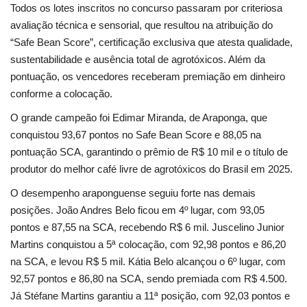
Segurança Pública
Todos os lotes inscritos no concurso passaram por criteriosa
avaliação técnica e sensorial, que resultou na atribuição do
Economia
“Safe Bean Score”, certificação exclusiva que atesta qualidade,
sustentabilidade e ausência total de agrotóxicos. Além da
Educação
pontuação, os vencedores receberam premiação em dinheiro
conforme a colocação.
Esporte
O grande campeão foi Edimar Miranda, de Araponga, que
conquistou 93,67 pontos no Safe Bean Score e 88,05 na
Solidariedade
pontuação SCA, garantindo o prêmio de R$ 10 mil e o título de
produtor do melhor café livre de agrotóxicos do Brasil em 2025.
Meio Ambiente
O desempenho araponguense seguiu forte nas demais
posições. João Andres Belo ficou em 4º lugar, com 93,05
Justiça
pontos e 87,55 na SCA, recebendo R$ 6 mil. Juscelino Junior
Martins conquistou a 5ª colocação, com 92,98 pontos e 86,20
Obituário
na SCA, e levou R$ 5 mil. Kátia Belo alcançou o 6º lugar, com
92,57 pontos e 86,80 na SCA, sendo premiada com R$ 4.500.
Brasil
Já Stéfane Martins garantiu a 11ª posição, com 92,03 pontos e