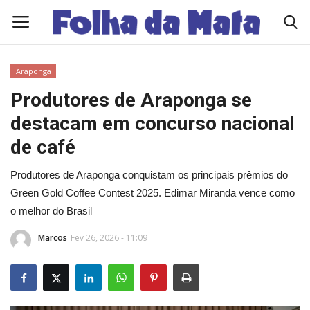
Araponga
Quem Somos
Produtores de Araponga se
destacam em concurso nacional
Como Anunciar
de café
Contato
Produtores de Araponga conquistam os principais prêmios do
Green Gold Coffee Contest 2025. Edimar Miranda vence como
Eleições 2026
o melhor do Brasil
Edições Diárias - NOTÍCIAS DO DIA
Marcos
Fev 26, 2026 - 11:09
Polícia/Acidente
Viçosa