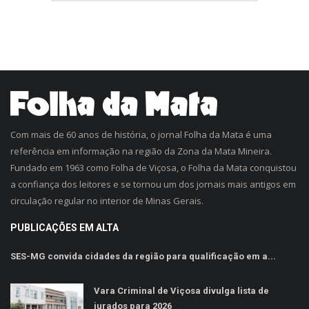
Com mais de 60 anos de história, o jornal Folha da Mata é uma
referência em informação na região da Zona da Mata Mineira.
Fundado em 1963 como Folha de Viçosa, o Folha da Mata conquistou
a confiança dos leitores e se tornou um dos jornais mais antigos em
circulação regular no interior de Minas Gerais.
PUBLICAÇÕES EM ALTA
SES-MG convida cidades da região para qualificação em a...
Vara Criminal de Viçosa divulga lista de
jurados para 2026