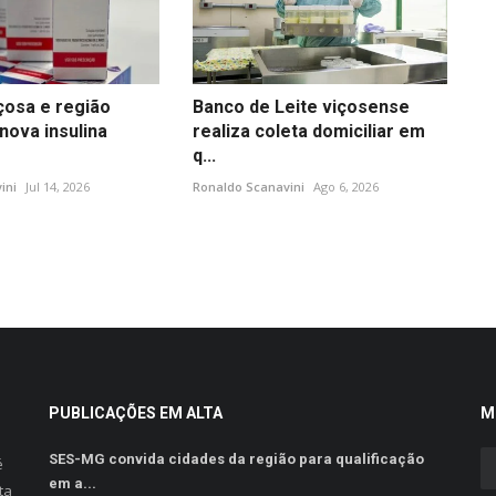
çosa e região
Banco de Leite viçosense
nova insulina
realiza coleta domiciliar em
q...
ini
Jul 14, 2026
Ronaldo Scanavini
Ago 6, 2026
PUBLICAÇÕES EM ALTA
M
SES-MG convida cidades da região para qualificação
é
em a...
ta