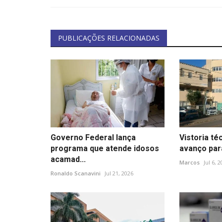
PUBLICAÇÕES RELACIONADAS
Governo Federal lança
Vistoria t
programa que atende idosos
avanço para
acamad...
Marcos
Jul 6, 
Ronaldo Scanavini
Jul 21, 2026