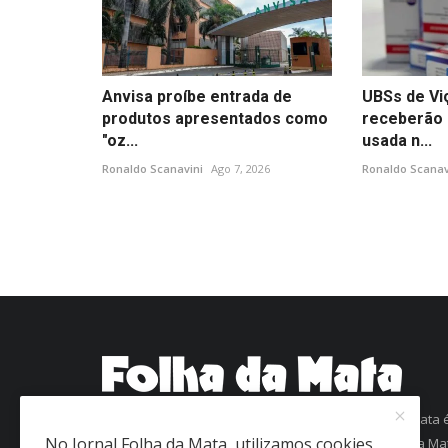
Anvisa proíbe entrada de
UBSs de Vi
produtos apresentados como
receberão 
"oz...
usada n...
Ronaldo Scanavini
Ago 7, 2026
Ronaldo Scanav
Com mais de 60 anos de história, o jornal Folha da Mata 
No Jornal Folha da Mata, utilizamos cookies
uma referência em informação na região da Zona da Ma