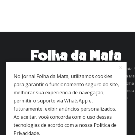
Com mais de 60 anos de história, o jornal Folha da Mata 
No Jornal Folha da Mata, utilizamos cookies
uma referência em informação na região da Zona da Ma
Mineira. Fundado em 1963 como Folha de Viçosa, o Folha
para garantir o funcionamento seguro do site,
da Mata conquistou a confiança dos leitores e se tornou
melhorar sua experiência de navegação,
um dos jornais mais antigos em circulação regular no
permitir o suporte via WhatsApp e,
interior de Minas Gerais.
futuramente, exibir anúncios personalizados.
Ao aceitar, você concorda com o uso dessas
tecnologias de acordo com a nossa Política de
Privacidade.