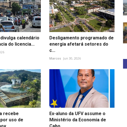
divulga calendário
Desligamento programado de
cia do licencia...
energia afetará setores do
c...
2026
Marcos
Jun 30, 2026
a recebe
Ex-aluno da UFV assume o
 por uso de
Ministério da Economia de
ov...
Cabo...