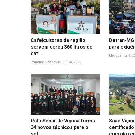
Cafeicultores da região
Detran-MG 
servem cerca 360 litros de
para exigên
caf...
Marcos
Jul 8, 
Ronaldo Scanavini
Jul 28, 2026
Polo Senar de Viçosa forma
Saae Viços
34 novos técnicos para o
certificado
set...
energia ren