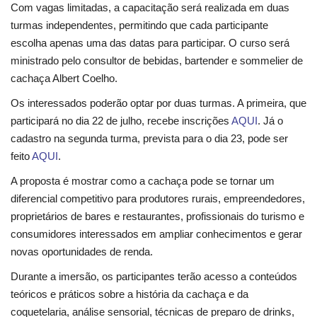
Segurança Pública
Com vagas limitadas, a capacitação será realizada em duas
turmas independentes, permitindo que cada participante
Economia
escolha apenas uma das datas para participar. O curso será
ministrado pelo consultor de bebidas, bartender e sommelier de
Educação
cachaça Albert Coelho.
Os interessados poderão optar por duas turmas. A primeira, que
Esporte
participará no dia 22 de julho, recebe inscrições
AQUI
. Já o
cadastro na segunda turma, prevista para o dia 23, pode ser
Solidariedade
feito
AQUI
.
A proposta é mostrar como a cachaça pode se tornar um
Meio Ambiente
diferencial competitivo para produtores rurais, empreendedores,
proprietários de bares e restaurantes, profissionais do turismo e
Justiça
consumidores interessados em ampliar conhecimentos e gerar
novas oportunidades de renda.
Obituário
Durante a imersão, os participantes terão acesso a conteúdos
Brasil
teóricos e práticos sobre a história da cachaça e da
coquetelaria, análise sensorial, técnicas de preparo de drinks,