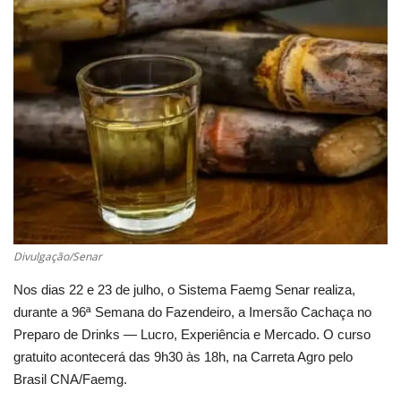
Cultura
UFV
Oportunidade
Sua Cidade
Tempo
Divulgação/Senar
Saúde
Nos dias 22 e 23 de julho, o Sistema Faemg Senar realiza,
durante a 96ª Semana do Fazendeiro, a Imersão Cachaça no
Política
Preparo de Drinks — Lucro, Experiência e Mercado. O curso
gratuito acontecerá das 9h30 às 18h, na Carreta Agro pelo
Trânsito
Brasil CNA/Faemg.