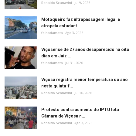
Ronaldo Scanavini
Jul 9, 2026
Motoqueiro faz ultrapassagem ilegal e
atropela estudant...
folhadamata
Ago 3, 2026
Viçosense de 27 anos desaparecido há oito
dias em Juiz ...
folhadamata
Jul 31, 2026
Viçosa registra menor temperatura do ano
nesta quinta-f...
Ronaldo Scanavini
Jul 16, 2026
Protesto contra aumento do IPTU lota
Câmara de Viçosa n...
Ronaldo Scanavini
Ago 3, 2026