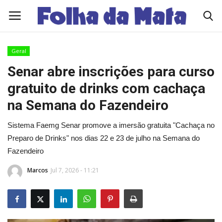
Geral
Quem Somos
Senar abre inscrições para curso
gratuito de drinks com cachaça
Como Anunciar
na Semana do Fazendeiro
Contato
Sistema Faemg Senar promove a imersão gratuita "Cachaça no
Preparo de Drinks" nos dias 22 e 23 de julho na Semana do
Eleições 2026
Fazendeiro
Edições Diárias - NOTÍCIAS DO DIA
Marcos
Jul 7, 2026 - 11:21
Polícia/Acidente
Viçosa