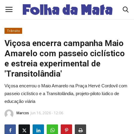
Trânsito
Quem Somos
Viçosa encerra campanha Maio
Amarelo com passeio ciclístico
Como Anunciar
e estreia experimental de
Contato
'Transitolândia'
Viçosa encerrou o Maio Amarelo na Praça Hervé Cordovil com
Eleições 2026
passeio ciclístico e a Transitolândia, projeto-piloto lúdico de
Edições Diárias - NOTÍCIAS DO DIA
educação viária
Marcos
Jun 16, 2026 - 12:06
Polícia/Acidente
Viçosa