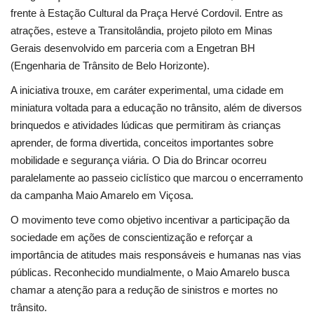
Segurança Pública
frente à Estação Cultural da Praça Hervé Cordovil. Entre as
atrações, esteve a Transitolândia, projeto piloto em Minas
Economia
Gerais desenvolvido em parceria com a Engetran BH
(Engenharia de Trânsito de Belo Horizonte).
Educação
A iniciativa trouxe, em caráter experimental, uma cidade em
miniatura voltada para a educação no trânsito, além de diversos
Esporte
brinquedos e atividades lúdicas que permitiram às crianças
aprender, de forma divertida, conceitos importantes sobre
Solidariedade
mobilidade e segurança viária. O Dia do Brincar ocorreu
paralelamente ao passeio ciclístico que marcou o encerramento
Meio Ambiente
da campanha Maio Amarelo em Viçosa.
Justiça
O movimento teve como objetivo incentivar a participação da
sociedade em ações de conscientização e reforçar a
Obituário
importância de atitudes mais responsáveis e humanas nas vias
públicas. Reconhecido mundialmente, o Maio Amarelo busca
Brasil
chamar a atenção para a redução de sinistros e mortes no
trânsito.