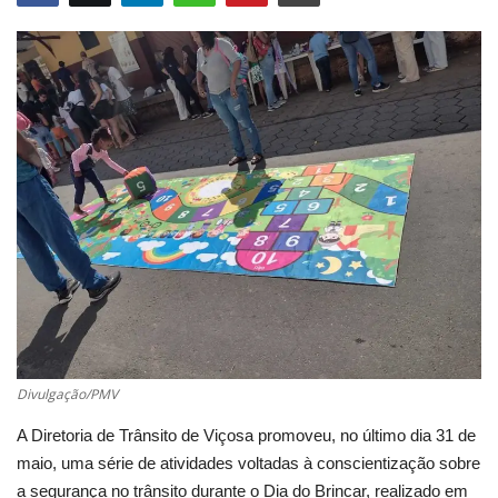
Cultura
UFV
Oportunidade
Sua Cidade
Tempo
Saúde
Política
Divulgação/PMV
A Diretoria de Trânsito de Viçosa promoveu, no último dia 31 de
Trânsito
maio, uma série de atividades voltadas à conscientização sobre
a segurança no trânsito durante o Dia do Brincar, realizado em