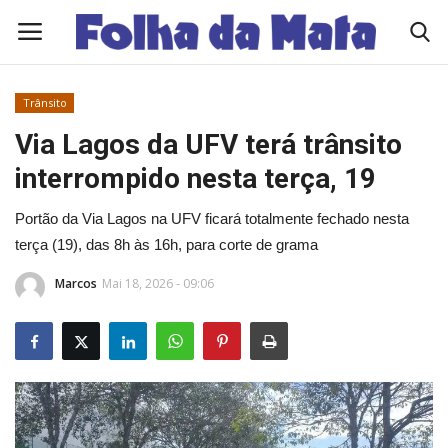
Trânsito
Quem Somos
Via Lagos da UFV terá trânsito
interrompido nesta terça, 19
Como Anunciar
Portão da Via Lagos na UFV ficará totalmente fechado nesta
Contato
terça (19), das 8h às 16h, para corte de grama
Marcos
Mai 18, 2026 - 09:06
Eleições 2026
Edições Diárias - NOTÍCIAS DO DIA
Polícia/Acidente
Viçosa