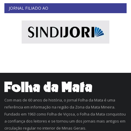
JORNAL FILIADO AO
Com mais de 60 anos de história, o jornal Folha da Mata é uma
referência em informação na região da Zona da Mata Mineira.
Fundado em 1963 como Folha de Viçosa, o Folha da Mata conquistou
a confiança dos leitores e se tornou um dos jornais mais antigos em
circulação regular no interior de Minas Gerais.