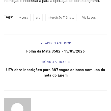
interdição é necessária para a operação de corte de grama.
Segurança Pública
Economia
Tags:
viçosa
ufv
Interdição Trânsito
Via Lagos
Educação
Esporte
ARTIGO ANTERIOR
Folha da Mata 3582 - 15/05/2026
Solidariedade
PRÓXIMO ARTIGO
Meio Ambiente
UFV abre inscrições para 387 vagas ociosas com uso da
nota do Enem
Justiça
Obituário
Brasil