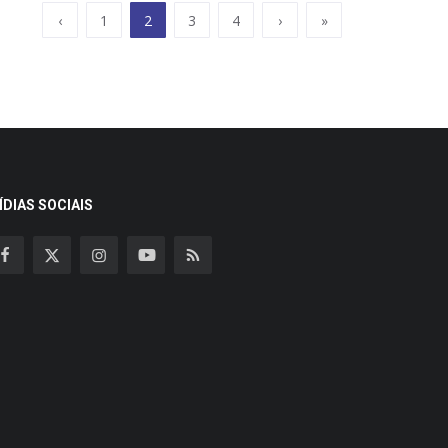
‹
1
2
3
4
›
»
ÍDIAS SOCIAIS