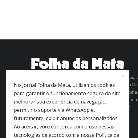
Com mais de 60 anos de história, o jornal Folha da Mata 
No Jornal Folha da Mata, utilizamos cookies
uma referência em informação na região da Zona da Ma
Mineira. Fundado em 1963 como Folha de Viçosa, o Folha
para garantir o funcionamento seguro do site,
da Mata conquistou a confiança dos leitores e se tornou
melhorar sua experiência de navegação,
um dos jornais mais antigos em circulação regular no
permitir o suporte via WhatsApp e,
interior de Minas Gerais.
futuramente, exibir anúncios personalizados.
Ao aceitar, você concorda com o uso dessas
tecnologias de acordo com a nossa Política de