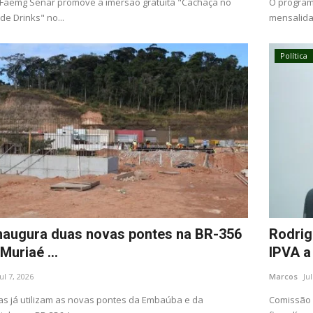
Faemg Senar promove a imersão gratuita "Cachaça no
O programa
de Drinks" no...
mensalidad
Política
inaugura duas novas pontes na BR-356
Rodrig
Muriaé ...
IPVA a 
Jul 7, 2026
Marcos
Ju
as já utilizam as novas pontes da Embaúba e da
Comissão 