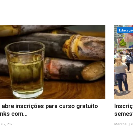
Educaçã
 abre inscrições para curso gratuito
Inscri
inks com...
semest
Jul 7, 2026
Marcos
Ju