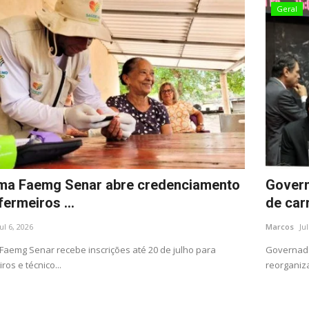
Geral
ma Faemg Senar abre credenciamento
Govern
fermeiros ...
de carr
Jul 6, 2026
Marcos
Ju
Faemg Senar recebe inscrições até 20 de julho para
Governado
os e técnico...
reorganiza