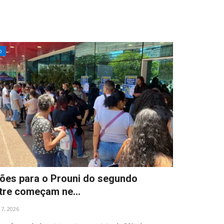
o
ções para o Prouni do segundo
re começam ne...
l 7, 2026