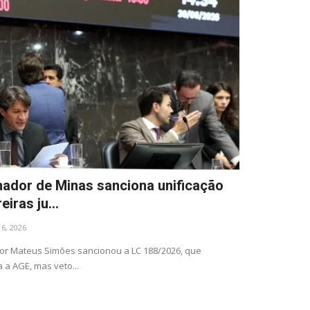
ador de Minas sanciona unificação
eiras ju...
l 6, 2026
r Mateus Simões sancionou a LC 188/2026, que
 a AGE, mas veto...