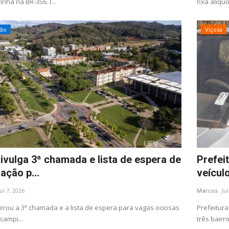
nha na BR-356. I...
fixa alíquo
ção
Viçosa
ivulga 3ª chamada e lista de espera de
Prefeit
ação p...
veícul
Jul 7, 2026
Marcos
Ju
berou a 3ª chamada e a lista de espera para vagas ociosas
Prefeitura
campi...
três bairro