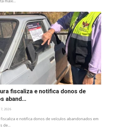
ta máxi...
ura fiscaliza e notifica donos de
os aband...
l 7, 2026
 fiscaliza e notifica donos de veículos abandonados em
s de...