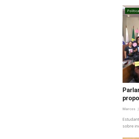
Polític
Parla
propo
Marcos
Estudant
sobre in