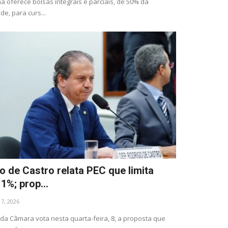
 oferece bolsas integrais e parciais, de 50% da
e, para curs...
o de Castro relata PEC que limita
1%; prop...
l 7, 2026
da Câmara vota nesta quarta-feira, 8, a proposta que