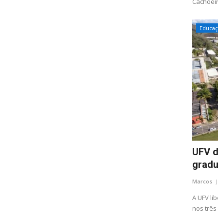
Cachoeiri
Educa
UFV d
gradu
Marcos
A UFV li
nos três 