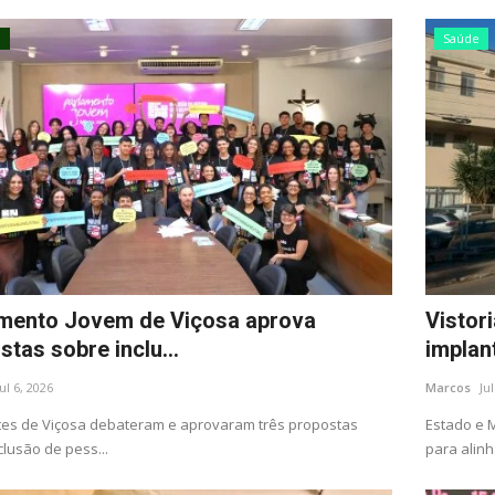
a
Saúde
mento Jovem de Viçosa aprova
Vistor
stas sobre inclu...
implant
Jul 6, 2026
Marcos
Ju
es de Viçosa debateram e aprovaram três propostas
Estado e M
clusão de pess...
para alinha