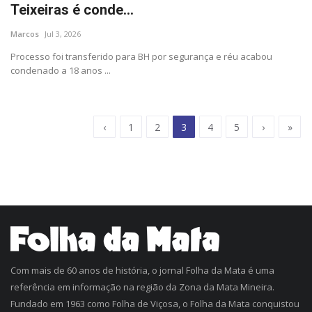
Teixeiras é conde...
Marcos
Jul 3, 2026
Processo foi transferido para BH por segurança e réu acabou
condenado a 18 anos ...
‹
1
2
3
4
5
›
»
Com mais de 60 anos de história, o jornal Folha da Mata é uma
referência em informação na região da Zona da Mata Mineira.
Fundado em 1963 como Folha de Viçosa, o Folha da Mata conquistou