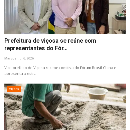
Segurança Pública
Economia
Educação
Prefeitura de viçosa se reúne com
Esporte
representantes do Fór...
Marcos
Jul 6, 2026
Solidariedade
Vice-prefeito de Viçosa recebe comitiva do Fórum Brasil-China e
apresenta a estr...
Meio Ambiente
Viçosa
Justiça
Obituário
Brasil