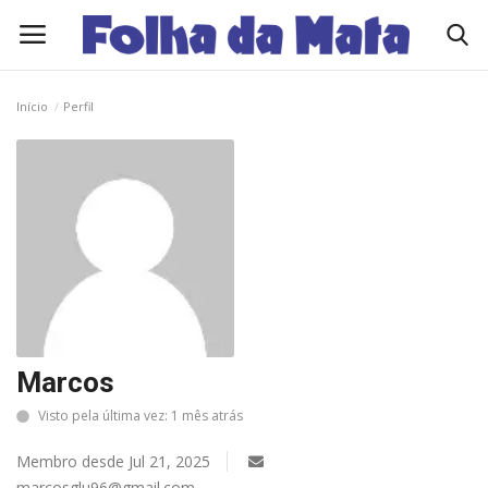
Início
Perfil
Quem Somos
Como Anunciar
Contato
Eleições 2026
Edições Diárias - NOTÍCIAS DO DIA
Marcos
Visto pela última vez: 1 mês atrás
Polícia/Acidente
Membro desde Jul 21, 2025
Viçosa
marcosglu96@gmail.com