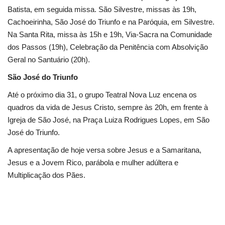
Segurança Pública
Batista, em seguida missa. São Silvestre, missas às 19h,
Cachoeirinha, São José do Triunfo e na Paróquia, em Silvestre.
Economia
Na Santa Rita, missa às 15h e 19h, Via-Sacra na Comunidade
dos Passos (19h), Celebração da Penitência com Absolvição
Educação
Geral no Santuário (20h).
São José do Triunfo
Esporte
Até o próximo dia 31, o grupo Teatral Nova Luz encena os
Solidariedade
quadros da vida de Jesus Cristo, sempre às 20h, em frente à
Igreja de São José, na Praça Luiza Rodrigues Lopes, em São
Meio Ambiente
José do Triunfo.
A apresentação de hoje versa sobre Jesus e a Samaritana,
Justiça
Jesus e a Jovem Rico, parábola e mulher adúltera e
Multiplicação dos Pães.
Obituário
Brasil