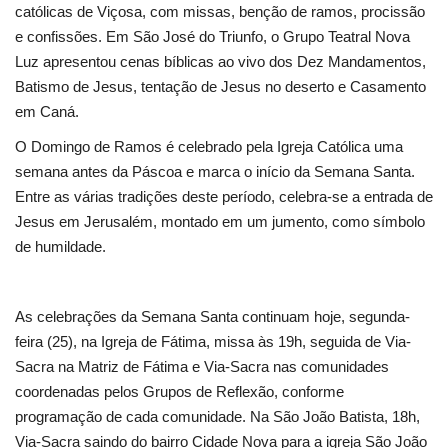
católicas de Viçosa, com missas, benção de ramos, procissão
e confissões. Em São José do Triunfo, o Grupo Teatral Nova
Cultura
Luz apresentou cenas bíblicas ao vivo dos Dez Mandamentos,
Batismo de Jesus, tentação de Jesus no deserto e Casamento
UFV
em Caná.
Oportunidade
O Domingo de Ramos é celebrado pela Igreja Católica uma
semana antes da Páscoa e marca o início da Semana Santa.
Sua Cidade
Entre as várias tradições deste período, celebra-se a entrada de
Jesus em Jerusalém, montado em um jumento, como símbolo
de humildade.
Tempo
Saúde
As celebrações da Semana Santa continuam hoje, segunda-
feira (25), na Igreja de Fátima, missa às 19h, seguida de Via-
Política
Sacra na Matriz de Fátima e Via-Sacra nas comunidades
coordenadas pelos Grupos de Reflexão, conforme
Trânsito
programação de cada comunidade. Na São João Batista, 18h,
Via-Sacra saindo do bairro Cidade Nova para a igreja São João