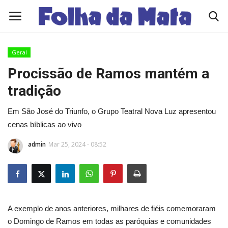
Geral
Quem Somos
Procissão de Ramos mantém a
tradição
Como Anunciar
Em São José do Triunfo, o Grupo Teatral Nova Luz apresentou
Contato
cenas bíblicas ao vivo
admin
Mar 25, 2024 - 08:52
Eleições 2026
Edições Diárias - NOTÍCIAS DO DIA
Polícia/Acidente
A exemplo de anos anteriores, milhares de fiéis comemoraram
o Domingo de Ramos em todas as paróquias e comunidades
Viçosa