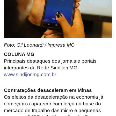
Cultura
UFV
Oportunidade
Foto: Gil Leonardi / Impresa MG
Sua Cidade
COLUNA MG
Principais destaques dos jornais e portais
Tempo
integrantes da Rede Sindijori MG
www.sindijorimg.com.br
Saúde
Contratações desaceleram em Minas
Política
Os efeitos da desaceleração na economia já
começam a aparecer com força na base do
Trânsito
mercado de trabalho das micro e pequenas