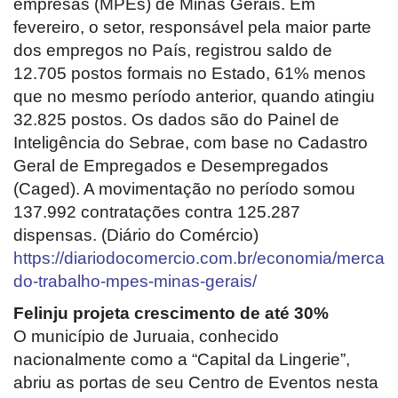
Segurança Pública
empresas (MPEs) de Minas Gerais. Em
fevereiro, o setor, responsável pela maior parte
Economia
dos empregos no País, registrou saldo de
12.705 postos formais no Estado, 61% menos
Educação
que no mesmo período anterior, quando atingiu
32.825 postos. Os dados são do Painel de
Esporte
Inteligência do Sebrae, com base no Cadastro
Geral de Empregados e Desempregados
Solidariedade
(Caged). A movimentação no período somou
137.992 contratações contra 125.287
Meio Ambiente
dispensas. (Diário do Comércio)
https://diariodocomercio.com.br/economia/merca
Justiça
do-trabalho-mpes-minas-gerais/
Felinju projeta crescimento de até 30%
Obituário
O município de Juruaia, conhecido
nacionalmente como a “Capital da Lingerie”,
Brasil
abriu as portas de seu Centro de Eventos nesta