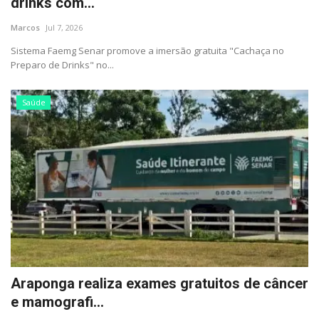
drinks com...
Marcos
Jul 7, 2026
Cultura
Sistema Faemg Senar promove a imersão gratuita "Cachaça no
Preparo de Drinks" no...
UFV
Oportunidade
Saúde
Sua Cidade
Tempo
Saúde
Política
Araponga realiza exames gratuitos de câncer
Trânsito
e mamografi...