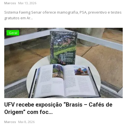
Segurança Pública
Marcos
Mai 13, 2026
Sistema Faemg Senar oferece mamografia, PSA, preventivo e testes
Economia
gratuitos em Ar...
Educação
Geral
Esporte
Solidariedade
Meio Ambiente
Justiça
Obituário
UFV recebe exposição “Brasis – Cafés de
Origem” com foc...
Brasil
Marcos
Mai 8, 2026