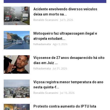
Acidente envolvendo diversos veículos
deixa um morto na...
Ronaldo Scanavini
Jul 9, 2026
Motoqueiro faz ultrapassagem ilegal e
atropela estudant...
folhadamata
Ago 3, 2026
Viçosense de 27 anos desaparecido há oito
dias em Juiz ...
folhadamata
Jul 31, 2026
Viçosa registra menor temperatura do ano
nesta quinta-f...
Ronaldo Scanavini
Jul 16, 2026
Protesto contra aumento do IPTU lota