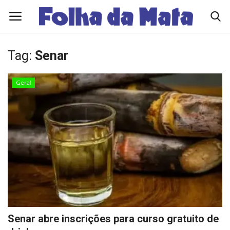
Tag:
Senar
Quem Somos
Geral
Como Anunciar
Contato
Eleições 2026
Edições Diárias - NOTÍCIAS DO DIA
Polícia/Acidente
Senar abre inscrições para curso gratuito de
Viçosa