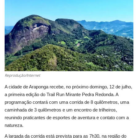
Cultura
UFV
Oportunidade
Sua Cidade
Reprodução/Internet
Tempo
A cidade de Araponga recebe, no próximo domingo, 12 de julho,
Saúde
a primeira edição do Trail Run Mirante Pedra Redonda. A
programação contará com uma corrida de 8 quilômetros, uma
Política
caminhada de 3 quilômetros e um encontro de trilheiros,
reunindo praticantes de esportes de aventura e contato com a
Trânsito
natureza.
A largada da corrida está prevista para as 7h30, na região do