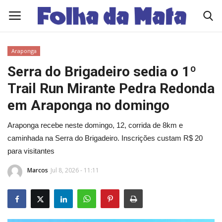
Araponga
Quem Somos
Serra do Brigadeiro sedia o 1º
Trail Run Mirante Pedra Redonda
Como Anunciar
em Araponga no domingo
Contato
Araponga recebe neste domingo, 12, corrida de 8km e
caminhada na Serra do Brigadeiro. Inscrições custam R$ 20
Eleições 2026
para visitantes
Edições Diárias - NOTÍCIAS DO DIA
Marcos
Jul 8, 2026 - 11:11
Polícia/Acidente
Viçosa