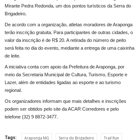
Segurança Pública
Mirante Pedra Redonda, um dos pontos turísticos da Serra do
Brigadeiro.
Economia
De acordo com a organização, atletas moradores de Araponga
terão inscrição gratuita. Para participantes de outras cidades, o
Educação
valor da inscrição é de R$ 20. A retirada do número de peito
será feita no dia do evento, mediante a entrega de uma caixinha
Esporte
de leite.
Solidariedade
A iniciativa conta com apoio da Prefeitura de Araponga, por
meio da Secretaria Municipal de Cultura, Turismo, Esporte e
Meio Ambiente
Lazer, além de entidades ligadas ao esporte e ao turismo
regional.
Justiça
Os organizadores informam que mais detalhes e inscrições
podem ser obtidos pelo site da ACAR Corredores e pelo
Obituário
telefone (32) 9 8872-3477.
Brasil
Tags:
Araponga MG
Serra do Brigadeiro
Trail Run