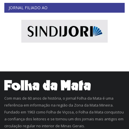
JORNAL FILIADO AO
Com mais de 60 anos de história, o jornal Folha da Mata é uma
referência em informação na região da Zona da Mata Mineira.
Fundado em 1963 como Folha de Viçosa, o Folha da Mata conquistou
a confiança dos leitores e se tornou um dos jornais mais antigos em
circulação regular no interior de Minas Gerais.