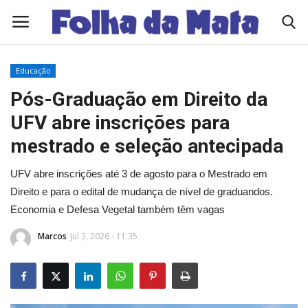
Educação
Quem Somos
Pós-Graduação em Direito da
UFV abre inscrições para
Como Anunciar
mestrado e seleção antecipada
Contato
UFV abre inscrições até 3 de agosto para o Mestrado em
Direito e para o edital de mudança de nível de graduandos.
Eleições 2026
Economia e Defesa Vegetal também têm vagas
Edições Diárias - NOTÍCIAS DO DIA
Marcos
Jul 3, 2026 - 11:35
Polícia/Acidente
Viçosa