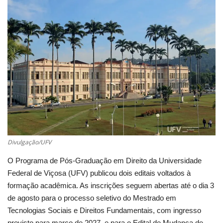
Cultura
UFV
Oportunidade
Sua Cidade
Tempo
Divulgação/UFV
Saúde
O Programa de Pós-Graduação em Direito da Universidade
Federal de Viçosa (UFV) publicou dois editais voltados à
Política
formação acadêmica. As inscrições seguem abertas até o dia 3
de agosto para o processo seletivo do Mestrado em
Trânsito
Tecnologias Sociais e Direitos Fundamentais, com ingresso
previsto para março de 2027, e para o Edital de Mudança de