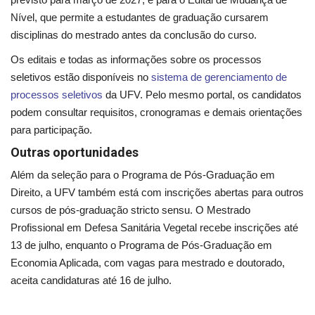
Segurança Pública
Nível, que permite a estudantes de graduação cursarem
disciplinas do mestrado antes da conclusão do curso.
Economia
Os editais e todas as informações sobre os processos
Educação
seletivos estão disponíveis no
sistema de gerenciamento de
processos seletivos
da UFV. Pelo mesmo portal, os candidatos
Esporte
podem consultar requisitos, cronogramas e demais orientações
para participação.
Solidariedade
Outras oportunidades
Além da seleção para o Programa de Pós-Graduação em
Meio Ambiente
Direito, a UFV também está com inscrições abertas para outros
cursos de pós-graduação stricto sensu. O Mestrado
Justiça
Profissional em Defesa Sanitária Vegetal recebe inscrições até
13 de julho, enquanto o Programa de Pós-Graduação em
Obituário
Economia Aplicada, com vagas para mestrado e doutorado,
aceita candidaturas até 16 de julho.
Brasil