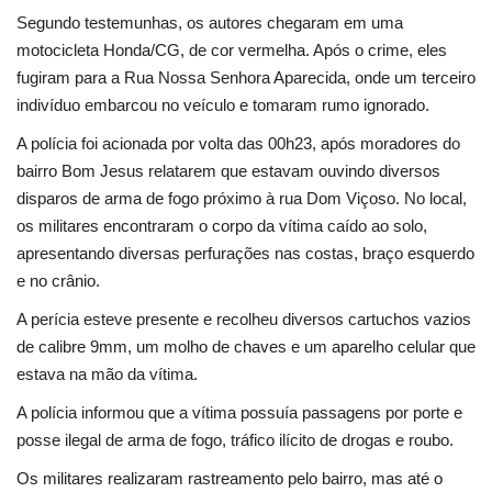
Segundo testemunhas, os autores chegaram em uma
Cultura
motocicleta Honda/CG, de cor vermelha. Após o crime, eles
fugiram para a Rua Nossa Senhora Aparecida, onde um terceiro
UFV
indivíduo embarcou no veículo e tomaram rumo ignorado.
A polícia foi acionada por volta das 00h23, após moradores do
Oportunidade
bairro Bom Jesus relatarem que estavam ouvindo diversos
disparos de arma de fogo próximo à rua Dom Viçoso. No local,
Sua Cidade
os militares encontraram o corpo da vítima caído ao solo,
apresentando diversas perfurações nas costas, braço esquerdo
Tempo
e no crânio.
A perícia esteve presente e recolheu diversos cartuchos vazios
Saúde
de calibre 9mm, um molho de chaves e um aparelho celular que
estava na mão da vítima.
Política
A polícia informou que a vítima possuía passagens por porte e
Trânsito
posse ilegal de arma de fogo, tráfico ilícito de drogas e roubo.
Os militares realizaram rastreamento pelo bairro, mas até o