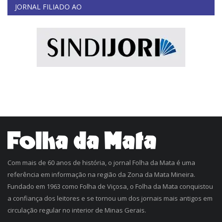
JORNAL FILIADO AO
Com mais de 60 anos de história, o jornal Folha da Mata é uma
referência em informação na região da Zona da Mata Mineira.
Fundado em 1963 como Folha de Viçosa, o Folha da Mata conquistou
a confiança dos leitores e se tornou um dos jornais mais antigos em
circulação regular no interior de Minas Gerais.