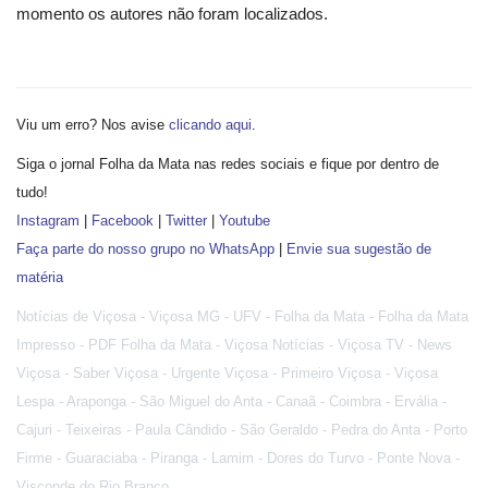
Segurança Pública
momento os autores não foram localizados.
Economia
Educação
Viu um erro? Nos avise
clicando aqui
.
Siga o jornal Folha da Mata nas redes sociais e fique por dentro de
Esporte
tudo!
Instagram
|
Facebook
|
Twitter
|
Youtube
Solidariedade
Faça parte do nosso grupo no WhatsApp
|
Envie sua sugestão de
matéria
Meio Ambiente
Notícias de Viçosa - Viçosa MG - UFV - Folha da Mata - Folha da Mata
Justiça
Impresso - PDF Folha da Mata - Viçosa Notícias - Viçosa TV - News
Viçosa - Saber Viçosa - Urgente Viçosa - Primeiro Viçosa - Viçosa
Obituário
Lespa - Araponga - São Miguel do Anta - Canaã - Coimbra - Ervália -
Cajuri - Teixeiras - Paula Cândido - São Geraldo - Pedra do Anta - Porto
Brasil
Firme - Guaraciaba - Piranga - Lamim - Dores do Turvo - Ponte Nova -
Visconde do Rio Branco