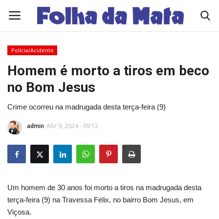
Polícia/Acidente
Quem Somos
Homem é morto a tiros em beco
no Bom Jesus
Como Anunciar
Crime ocorreu na madrugada desta terça-feira (9)
Contato
admin
Abr 9, 2024 - 09:12
Eleições 2026
Edições Diárias - NOTÍCIAS DO DIA
Um homem de 30 anos foi morto a tiros na madrugada desta
Polícia/Acidente
terça-feira (9) na Travessa Félix, no bairro Bom Jesus, em
Viçosa.
Viçosa