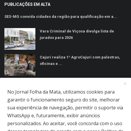
PUBLICAÇÕES EM ALTA
SES-MG convida cidades da região para qualificação em a...
Vara Criminal de Viçosa divulga lista de
jurados para 2026
Cajuri realiza 1º AgroCajuri com palestras,
oficinas e ...
MÍDIAS SOCIAIS
No Jornal Folha da Mata, utilizamos cookies para
garantir o funcionamento seguro do site, melhorar
sua experiência de navegação, permitir o suporte via
WhatsApp e, futuramente, exibir anúncios
personalizados. Ao aceitar, você concorda com o uso
Jornal Folha da Mata Ltda © 2026 - Todos direitos reservados.