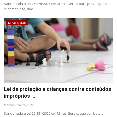
Minas Gerais
Sancionada a Lei 25.878/2026 em Minas Gerais para prevenção de
leishmaniose, doe...
Minas Gerais
Lei de proteção a crianças contra conteúdos
impróprios ...
Marcos
Mai 25, 2026
Sancionada a Lei 25.881/2026 em Minas Gerais, que combate a