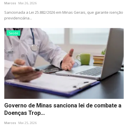
Segurança Pública
Marcos
Mai 26, 2026
Sancionada a Lei 25.882/2026 em Minas Gerais, que garante isenção
Economia
previdenciária...
Educação
Saúde
Esporte
Solidariedade
Meio Ambiente
Justiça
Obituário
Governo de Minas sanciona lei de combate a
Doenças Trop...
Brasil
Marcos
Mai 25, 2026