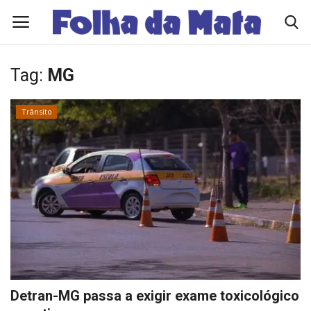
Tag:
MG
Quem Somos
Trânsito
Como Anunciar
Contato
Eleições 2026
Edições Diárias - NOTÍCIAS DO DIA
Polícia/Acidente
Detran-MG passa a exigir exame toxicológico
Viçosa