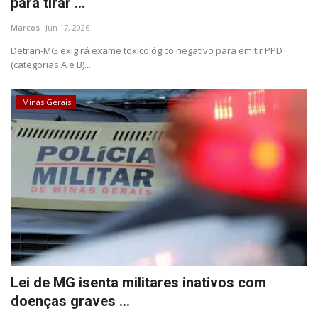
para tirar ...
Marcos
Jun 17, 2026
Cultura
Detran-MG exigirá exame toxicológico negativo para emitir PPD
(categorias A e B)...
UFV
Oportunidade
Minas Gerais
Sua Cidade
Tempo
Saúde
Política
Lei de MG isenta militares inativos com
Trânsito
doenças graves ...