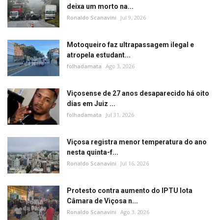
deixa um morto na...
Ronaldo Scanavini
Jul 9, 2026
Motoqueiro faz ultrapassagem ilegal e
atropela estudant...
folhadamata
Ago 3, 2026
Viçosense de 27 anos desaparecido há oito
dias em Juiz ...
folhadamata
Jul 31, 2026
Viçosa registra menor temperatura do ano
nesta quinta-f...
Ronaldo Scanavini
Jul 16, 2026
Protesto contra aumento do IPTU lota
Câmara de Viçosa n...
Ronaldo Scanavini
Ago 3, 2026