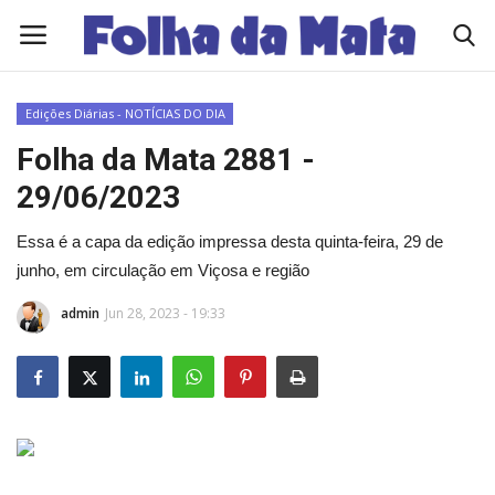
Edições Diárias - NOTÍCIAS DO DIA
Quem Somos
Folha da Mata 2881 -
29/06/2023
Como Anunciar
Essa é a capa da edição impressa desta quinta-feira, 29 de
Contato
junho, em circulação em Viçosa e região
admin
Jun 28, 2023 - 19:33
Eleições 2026
Edições Diárias - NOTÍCIAS DO DIA
Polícia/Acidente
Viçosa