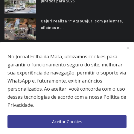
jurados para 2026
Cajuri realiza 1º AgroCajuri com palestras,
oficinas e ...
MÍDIAS SOCIAIS
No Jornal Folha da Mata, utilizamos cookies para
garantir o funcionamento seguro do site, melhorar
sua experiência de navegação, permitir o suporte via
WhatsApp e, futuramente, exibir anúncios
personalizados. Ao aceitar, você concorda com o uso
Jornal Folha da Mata Ltda © 2026 - Todos direitos reservados.
dessas tecnologias de acordo com a nossa Política de
Privacidade.
Quem Somos
Terms & Conditions
Como Anunciar
Política de Privacidade
Aceitar Cookies