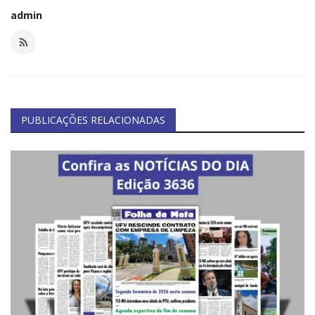
Segurança Pública
admin
Economia
Educação
Esporte
PUBLICAÇÕES RELACIONADAS
Solidariedade
Meio Ambiente
Justiça
Obituário
Brasil