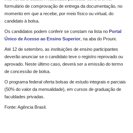
Segurança Pública
formulário de comprovação de entrega da documentação, no
momento em que a recebe, por meio físico ou virtual, do
Economia
candidato à bolsa.
Educação
Os candidatos podem conferir se constam na lista no
Portal
Único de Acesso ao Ensino Superior
, na aba do Prouni.
Esporte
Até 12 de setembro, as instituições de ensino participantes
deverão anunciar se o candidato teve o registro reprovado ou
Solidariedade
aprovado. Neste último caso, deverá ser a emissão do termo
de concessão de bolsa.
Meio Ambiente
O programa federal oferta bolsas de estudo integrais e parciais
(50% do valor da mensalidade), em cursos de graduação de
Justiça
faculdades privadas.
Obituário
Fonte: Agência Brasil.
Brasil