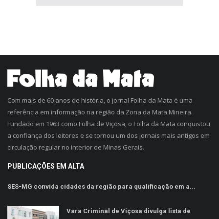
Com mais de 60 anos de história, o jornal Folha da Mata é uma
referência em informação na região da Zona da Mata Mineira.
Fundado em 1963 como Folha de Viçosa, o Folha da Mata conquistou
a confiança dos leitores e se tornou um dos jornais mais antigos em
circulação regular no interior de Minas Gerais.
PUBLICAÇÕES EM ALTA
SES-MG convida cidades da região para qualificação em a...
Vara Criminal de Viçosa divulga lista de