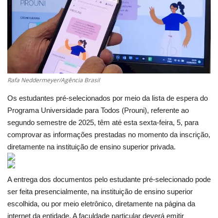
Cultura
UFV
Oportunidade
Rafa Neddermeyer/Agência Brasil
Sua Cidade
Os estudantes pré-selecionados por meio da lista de espera do
Programa Universidade para Todos (Prouni), referente ao
Tempo
segundo semestre de 2025, têm até esta sexta-feira, 5, para
comprovar as informações prestadas no momento da inscrição,
Saúde
diretamente na instituição de ensino superior privada.
Política
A entrega dos documentos pelo estudante pré-selecionado pode
ser feita presencialmente, na instituição de ensino superior
Trânsito
escolhida, ou por meio eletrônico, diretamente na página da
internet da entidade. A faculdade particular deverá emitir