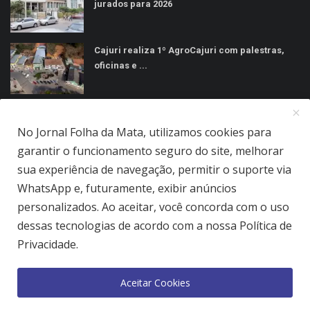
jurados para 2026
Cajuri realiza 1º AgroCajuri com palestras,
oficinas e ...
MÍDIAS SOCIAIS
No Jornal Folha da Mata, utilizamos cookies para
garantir o funcionamento seguro do site, melhorar
sua experiência de navegação, permitir o suporte via
WhatsApp e, futuramente, exibir anúncios
personalizados. Ao aceitar, você concorda com o uso
Jornal Folha da Mata Ltda © 2026 - Todos direitos reservados.
dessas tecnologias de acordo com a nossa Política de
Quem Somos
Terms & Conditions
Como Anunciar
Privacidade.
Política de Privacidade
Aceitar Cookies