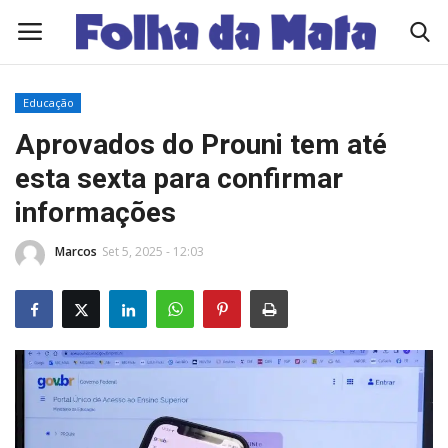
Educação
Quem Somos
Aprovados do Prouni tem até
esta sexta para confirmar
Como Anunciar
informações
Contato
Marcos
Set 5, 2025 - 12:03
Eleições 2026
Edições Diárias - NOTÍCIAS DO DIA
Polícia/Acidente
Viçosa