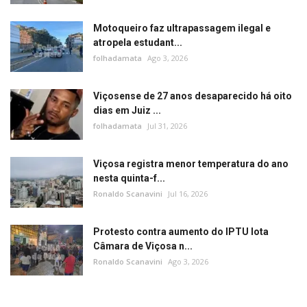
Motoqueiro faz ultrapassagem ilegal e
atropela estudant...
folhadamata
Ago 3, 2026
Viçosense de 27 anos desaparecido há oito
dias em Juiz ...
folhadamata
Jul 31, 2026
Viçosa registra menor temperatura do ano
nesta quinta-f...
Ronaldo Scanavini
Jul 16, 2026
Protesto contra aumento do IPTU lota
Câmara de Viçosa n...
Ronaldo Scanavini
Ago 3, 2026