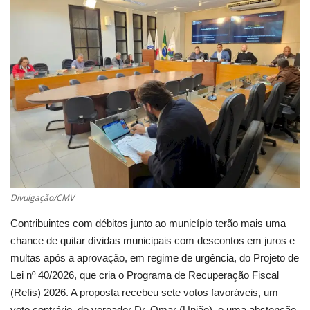
Cultura
UFV
Oportunidade
Sua Cidade
Tempo
Divulgação/CMV
Saúde
Contribuintes com débitos junto ao município terão mais uma
chance de quitar dívidas municipais com descontos em juros e
Política
multas após a aprovação, em regime de urgência, do Projeto de
Lei nº 40/2026, que cria o Programa de Recuperação Fiscal
Trânsito
(Refis) 2026. A proposta recebeu sete votos favoráveis, um
voto contrário, do vereador Dr. Omar (União), e uma abstenção,