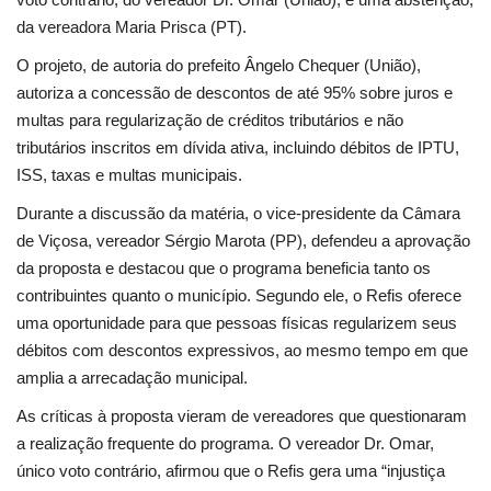
Segurança Pública
da vereadora Maria Prisca (PT).
Economia
O projeto, de autoria do prefeito Ângelo Chequer (União),
autoriza a concessão de descontos de até 95% sobre juros e
Educação
multas para regularização de créditos tributários e não
tributários inscritos em dívida ativa, incluindo débitos de IPTU,
Esporte
ISS, taxas e multas municipais.
Durante a discussão da matéria, o vice-presidente da Câmara
Solidariedade
de Viçosa, vereador Sérgio Marota (PP), defendeu a aprovação
da proposta e destacou que o programa beneficia tanto os
Meio Ambiente
contribuintes quanto o município. Segundo ele, o Refis oferece
uma oportunidade para que pessoas físicas regularizem seus
Justiça
débitos com descontos expressivos, ao mesmo tempo em que
amplia a arrecadação municipal.
Obituário
As críticas à proposta vieram de vereadores que questionaram
a realização frequente do programa. O vereador Dr. Omar,
Brasil
único voto contrário, afirmou que o Refis gera uma “injustiça