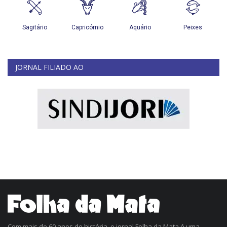
JORNAL FILIADO AO
Com mais de 60 anos de história, o jornal Folha da Mata é uma