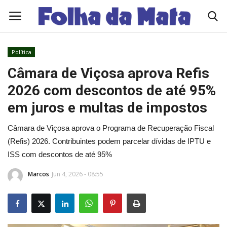
Política
Quem Somos
Câmara de Viçosa aprova Refis
2026 com descontos de até 95%
Como Anunciar
em juros e multas de impostos
Contato
Câmara de Viçosa aprova o Programa de Recuperação Fiscal
(Refis) 2026. Contribuintes podem parcelar dívidas de IPTU e
Eleições 2026
ISS com descontos de até 95%
Edições Diárias - NOTÍCIAS DO DIA
Marcos
Jun 4, 2026 - 08:55
Polícia/Acidente
Viçosa