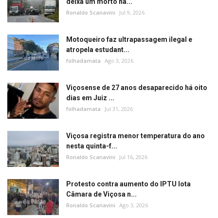
deixa um morto na...
Ronaldo Scanavini
Jul 9, 2026
Motoqueiro faz ultrapassagem ilegal e
atropela estudant...
folhadamata
Ago 3, 2026
Viçosense de 27 anos desaparecido há oito
dias em Juiz ...
folhadamata
Jul 31, 2026
Viçosa registra menor temperatura do ano
nesta quinta-f...
Ronaldo Scanavini
Jul 16, 2026
Protesto contra aumento do IPTU lota
Câmara de Viçosa n...
Ronaldo Scanavini
Ago 3, 2026