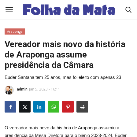
Araponga
Quem Somos
Vereador mais novo da história
de Araponga assume
Como Anunciar
presidência da Câmara
Contato
Euder Santana tem 25 anos, mas foi eleito com apenas 23
Eleições 2026
admin
Jan 5, 2023 - 16:11
Edições Diárias - NOTÍCIAS DO DIA
Polícia/Acidente
O vereador mais novo da história de Araponga assumiu a
Viçosa
presidência da Mesa Diretora para o biênio 2023-2024. Euder