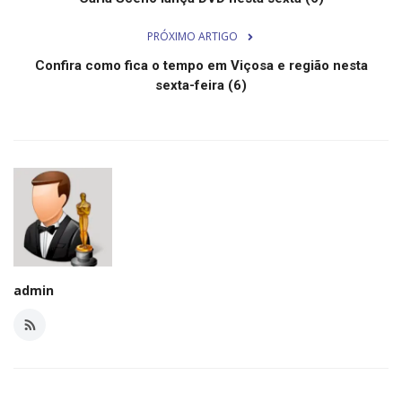
Segurança Pública
PRÓXIMO ARTIGO
Economia
Confira como fica o tempo em Viçosa e região nesta
sexta-feira (6)
Educação
Esporte
Solidariedade
Meio Ambiente
Justiça
admin
Obituário
Brasil