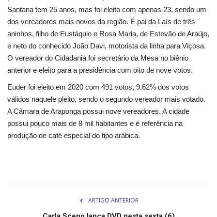
Santana tem 25 anos, mas foi eleito com apenas 23, sendo um
Cultura
dos vereadores mais novos da região. É pai da Laís de três
aninhos, filho de Eustáquio e Rosa Maria, de Estevão de Araújo,
UFV
e neto do conhecido João Davi, motorista da linha para Viçosa.
O vereador do Cidadania foi secretário da Mesa no biênio
anterior e eleito para a presidência com oito de nove votos.
Oportunidade
Euder foi eleito em 2020 com 491 votos, 9,62% dos votos
Sua Cidade
válidos naquele pleito, sendo o segundo vereador mais votado.
A Câmara de Araponga possui nove vereadores. A cidade
Tempo
possui pouco mais de 8 mil habitantes e é referência na
produção de café especial do tipo arábica.
Saúde
Política
Trânsito
ARTIGO ANTERIOR
Carla Sceno lança DVD nesta sexta (6)