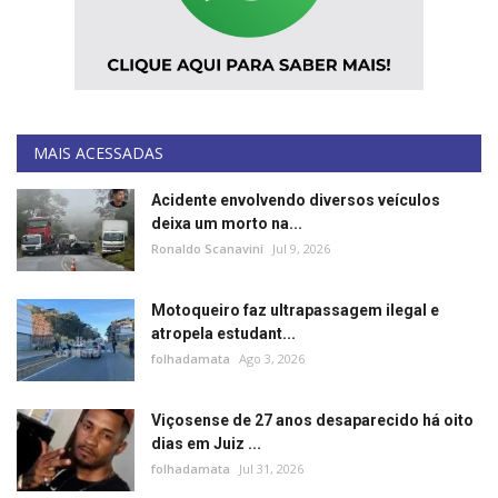
Segurança Pública
Economia
Educação
MAIS ACESSADAS
Esporte
Acidente envolvendo diversos veículos
deixa um morto na...
Solidariedade
Ronaldo Scanavini
Jul 9, 2026
Meio Ambiente
Motoqueiro faz ultrapassagem ilegal e
atropela estudant...
Justiça
folhadamata
Ago 3, 2026
Obituário
Viçosense de 27 anos desaparecido há oito
dias em Juiz ...
Brasil
folhadamata
Jul 31, 2026