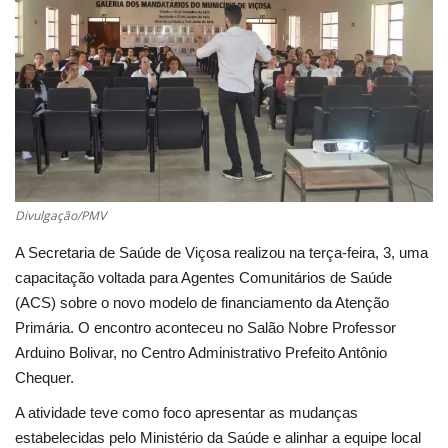
Cultura
UFV
Oportunidade
Sua Cidade
Divulgação/PMV
Tempo
A Secretaria de Saúde de Viçosa realizou na terça-feira, 3, uma
capacitação voltada para Agentes Comunitários de Saúde
Saúde
(ACS) sobre o novo modelo de financiamento da Atenção
Primária. O encontro aconteceu no Salão Nobre Professor
Política
Arduino Bolivar, no Centro Administrativo Prefeito Antônio
Chequer.
Trânsito
A atividade teve como foco apresentar as mudanças
estabelecidas pelo Ministério da Saúde e alinhar a equipe local