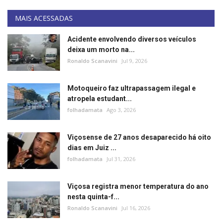
MAIS ACESSADAS
Acidente envolvendo diversos veículos
deixa um morto na...
Ronaldo Scanavini
Jul 9, 2026
Motoqueiro faz ultrapassagem ilegal e
atropela estudant...
folhadamata
Ago 3, 2026
Viçosense de 27 anos desaparecido há oito
dias em Juiz ...
folhadamata
Jul 31, 2026
Viçosa registra menor temperatura do ano
nesta quinta-f...
Ronaldo Scanavini
Jul 16, 2026