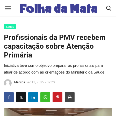
Saúde
Quem Somos
Profissionais da PMV recebem
capacitação sobre Atenção
Como Anunciar
Primária
Contato
Iniciativa teve como objetivo preparar os profissionais para
atuar de acordo com as orientações do Ministério da Saúde
Eleições 2026
Marcos
Set 11, 2025 - 09:20
Edições Diárias - NOTÍCIAS DO DIA
Polícia/Acidente
Viçosa