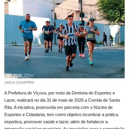
Cultura
UFV
Oportunidade
Sua Cidade
Tempo
Letícia Cozoli/PMV
Saúde
A Prefeitura de Viçosa, por meio da Diretoria de Esportes e
Lazer, realizará no dia 31 de maio de 2026 a Corrida de Santa
Política
Rita. A iniciativa, promovida em parceria com o Núcleo de
Esportes e Cidadania, tem como objetivo incentivar a prática
Trânsito
esportiva, promover saúde e lazer, além de fortalecer a
integração social no município. As inscrições para a competição