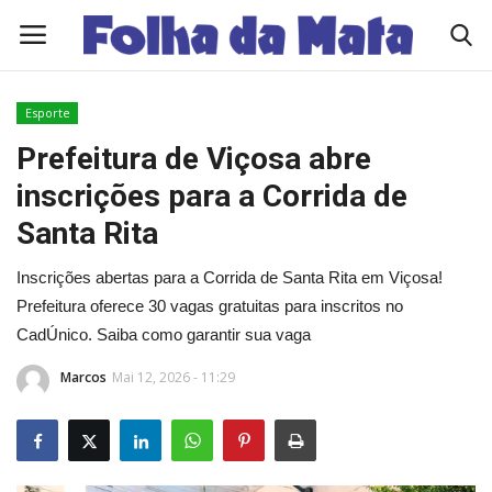
Esporte
Quem Somos
Prefeitura de Viçosa abre
inscrições para a Corrida de
Como Anunciar
Santa Rita
Contato
Inscrições abertas para a Corrida de Santa Rita em Viçosa!
Prefeitura oferece 30 vagas gratuitas para inscritos no
Eleições 2026
CadÚnico. Saiba como garantir sua vaga
Edições Diárias - NOTÍCIAS DO DIA
Marcos
Mai 12, 2026 - 11:29
Polícia/Acidente
Viçosa