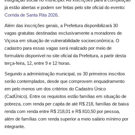
Segurança Pública
já estão abertas e podem ser feitas pelo site oficial do evento:
Corrida de Santa Rita 2026
.
Economia
Além das inscrições gerais, a Prefeitura disponibilizará 30
Educação
vagas gratuitas destinadas exclusivamente a moradores de
Viçosa em situação de vulnerabilidade socioeconômica. O
Esporte
cadastro para essas vagas será realizado por meio de
formulário disponível no site oficial da Prefeitura, a partir desta
Solidariedade
terça-feira, 12, entre 9 e 12 horas.
Segundo a administração municipal, os 30 primeiros inscritos
Meio Ambiente
serão contemplados, desde que comprovem enquadramento
em pelo menos um dos critérios do Cadastro Único
Justiça
(CadÚnico). Entre os requisitos estão famílias em situação de
pobreza, com renda per capita de até R$ 218, famílias de baixa
Obituário
renda com renda entre R$ 218,01 e R$ 810,50 por pessoa,
além de famílias com renda superior a meio salário mínimo por
Brasil
integrante.