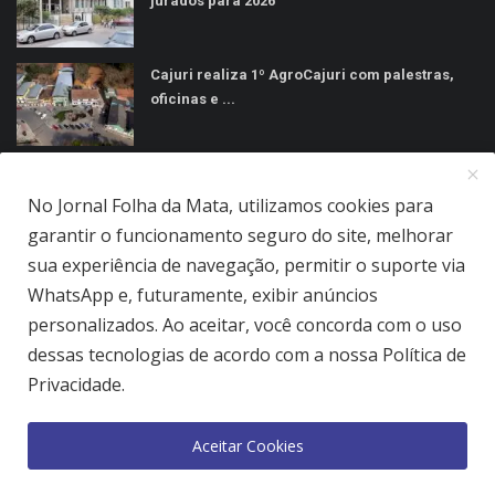
jurados para 2026
Cajuri realiza 1º AgroCajuri com palestras,
oficinas e ...
MÍDIAS SOCIAIS
No Jornal Folha da Mata, utilizamos cookies para
garantir o funcionamento seguro do site, melhorar
sua experiência de navegação, permitir o suporte via
WhatsApp e, futuramente, exibir anúncios
personalizados. Ao aceitar, você concorda com o uso
Jornal Folha da Mata Ltda © 2026 - Todos direitos reservados.
dessas tecnologias de acordo com a nossa Política de
Privacidade.
Quem Somos
Terms & Conditions
Como Anunciar
Política de Privacidade
Aceitar Cookies