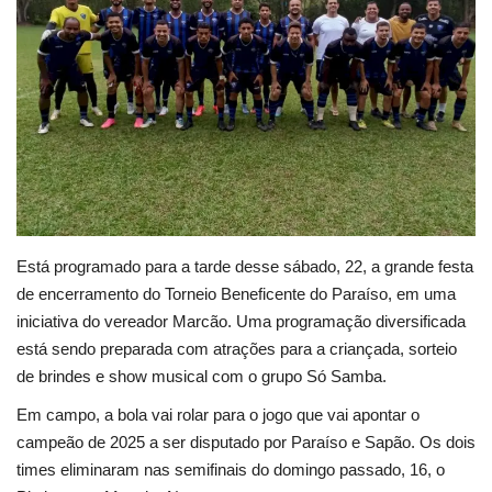
Cultura
UFV
Oportunidade
Sua Cidade
Está programado para a tarde desse sábado, 22, a grande festa
Tempo
de encerramento do Torneio Beneficente do Paraíso, em uma
iniciativa do vereador Marcão. Uma programação diversificada
Saúde
está sendo preparada com atrações para a criançada, sorteio
de brindes e show musical com o grupo Só Samba.
Política
Em campo, a bola vai rolar para o jogo que vai apontar o
Trânsito
campeão de 2025 a ser disputado por Paraíso e Sapão. Os dois
times eliminaram nas semifinais do domingo passado, 16, o