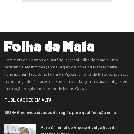
Com mais de 60 anos de história, o jornal Folha da Mata é uma
referência em informação na região da Zona da Mata Mineira.
Fundado em 1963 como Folha de Viçosa, o Folha da Mata conquistou
a confiança dos leitores e se tornou um dos jornais mais antigos em
circulação regular no interior de Minas Gerais.
PUBLICAÇÕES EM ALTA
SES-MG convida cidades da região para qualificação em a...
Vara Criminal de Viçosa divulga lista de