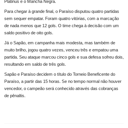
Segurança Pública
Platinus e o Mancha Negra.
Para chegar à grande final, o Paraíso disputou quatro partidas
Economia
sem sequer empatar. Foram quatro vitórias, com a marcação
de nada menos que 12 gols. O time chega à decisão com um
Educação
saldo positivo de oito gols.
Já o Sapão, em campanha mais modesta, mas também de
Esporte
muito brilho, jogou quatro vezes, venceu três e empatou uma
partida. Seu ataque marcou cinco gols e sua defesa sofreu dois,
Solidariedade
resultando em saldo de três gols.
Meio Ambiente
Sapão e Paraíso decidem o título do Torneio Beneficente do
Paraíso, a partir das 15 horas. Se no tempo normal não houver
Justiça
vencedor, o campeão será conhecido através das cobranças
de pênaltis.
Obituário
Brasil