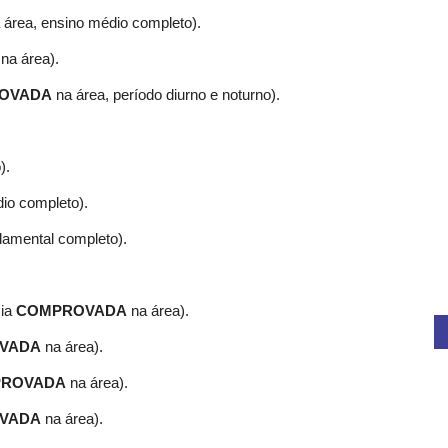
a área, ensino médio completo).
 na área).
OVADA
na área, período diurno e noturno).
).
io completo).
damental completo).
cia
COMPROVADA
na área).
VADA
na área).
ROVADA
na área).
VADA
na área).