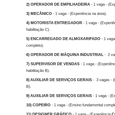
2) OPERADOR DE EMPILHADEIRA
- 1 vaga - (Ex
3) MECÂNICO
- 1 vaga - (Experiência na área).
4) MOTORISTA ENTREGADOR
- 1 vaga - (Experi
habilitação C).
5) ENCARREGADO DE ALMOXARIFADO
- 1 vaga
completo).
6) OPERADOR DE MÁQUINA INDUSTRIAL
- 2 va
7) SUPERVISOR DE VENDAS
- 1 vaga - (Experiên
habilitação B).
8) AUXILIAR DE SERVIÇOS GERAIS
- 3 vagas - (
B).
9) AUXILIAR DE SERVIÇOS GERAIS
- 1 vaga - (E
10) COPEIRO
- 1 vaga - (Ensino fundamental comple
11) DESIGNER GRÁFICO
- 1 vaga - (Experiência
C