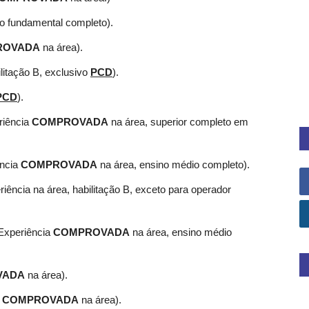
no fundamental completo).
ROVADA
na área).
litação B, exclusivo
PCD
).
PCD
).
riência
COMPROVADA
na área, superior completo em
ência
COMPROVADA
na área, ensino médio completo).
riência na área, habilitação B, exceto para operador
(Experiência
COMPROVADA
na área, ensino médio
VADA
na área).
a
COMPROVADA
na área).