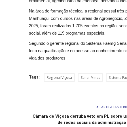
ornamental, agroindústria da cachaça, derivados lácteo
Na área de formação técnica, a regional possui três 
Manhuaçu, com cursos nas áreas de Agronegócio, Zoo
2025, foram realizados 1.705 eventos na região, sen
social, além de 119 programas especiais.
Segundo o gerente regional do Sistema Faemg Senar
foco na qualificação e no acesso ao conhecimento n
vida dos produtores.
Tags:
Regional Viçosa
Senar Minas
Sistema F
ARTIGO ANTERI
Câmara de Viçosa derruba veto em PL sobre u
de redes sociais da administração .