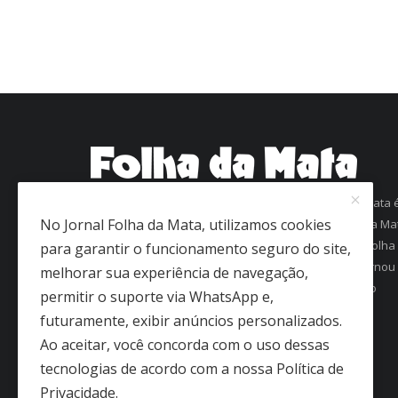
Com mais de 60 anos de história, o jornal Folha da Mata 
No Jornal Folha da Mata, utilizamos cookies
uma referência em informação na região da Zona da Ma
Mineira. Fundado em 1963 como Folha de Viçosa, o Folha
para garantir o funcionamento seguro do site,
da Mata conquistou a confiança dos leitores e se tornou
melhorar sua experiência de navegação,
um dos jornais mais antigos em circulação regular no
permitir o suporte via WhatsApp e,
interior de Minas Gerais.
futuramente, exibir anúncios personalizados.
Ao aceitar, você concorda com o uso dessas
tecnologias de acordo com a nossa Política de
Privacidade.