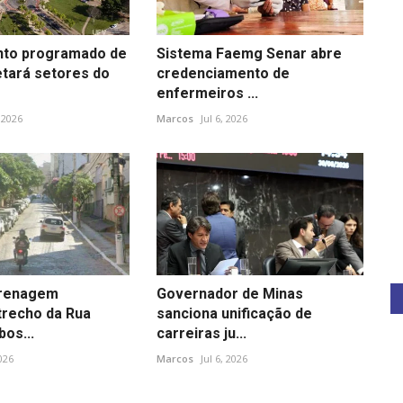
nto programado de
Sistema Faemg Senar abre
etará setores do
credenciamento de
enfermeiros ...
 2026
Marcos
Jul 6, 2026
drenagem
Governador de Minas
trecho da Rua
sanciona unificação de
os...
carreiras ju...
2026
Marcos
Jul 6, 2026