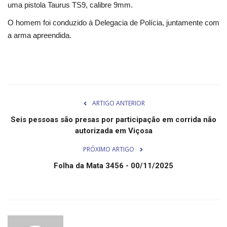
Segurança Pública
uma pistola Taurus TS9, calibre 9mm.
O homem foi conduzido à Delegacia de Polícia, juntamente com
Economia
a arma apreendida.
Educação
Esporte
ARTIGO ANTERIOR
Solidariedade
Seis pessoas são presas por participação em corrida não
Meio Ambiente
autorizada em Viçosa
PRÓXIMO ARTIGO
Justiça
Folha da Mata 3456 - 00/11/2025
Obituário
Brasil