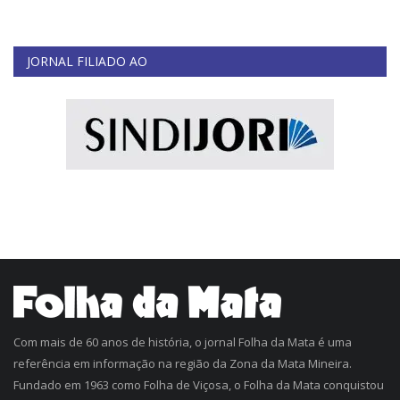
JORNAL FILIADO AO
Com mais de 60 anos de história, o jornal Folha da Mata é uma
referência em informação na região da Zona da Mata Mineira.
Fundado em 1963 como Folha de Viçosa, o Folha da Mata conquistou