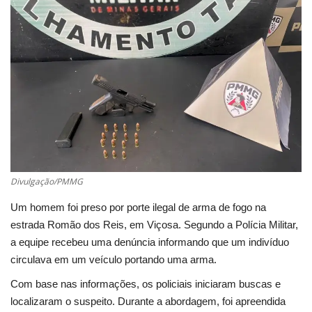
Cultura
UFV
Oportunidade
Sua Cidade
Tempo
Divulgação/PMMG
Saúde
Um homem foi preso por porte ilegal de arma de fogo na
estrada Romão dos Reis, em Viçosa. Segundo a Polícia Militar,
a equipe recebeu uma denúncia informando que um indivíduo
Política
circulava em um veículo portando uma arma.
Trânsito
Com base nas informações, os policiais iniciaram buscas e
localizaram o suspeito. Durante a abordagem, foi apreendida