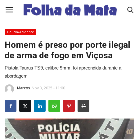
Polícia/Acidente
Quem Somos
Homem é preso por porte ilegal
de arma de fogo em Viçosa
Como Anunciar
Pistola Taurus TS9, calibre 9mm, foi apreendida durante a
Contato
abordagem
Marcos
Nov 3, 2025 - 11:00
Eleições 2026
Edições Diárias - NOTÍCIAS DO DIA
Polícia/Acidente
Viçosa