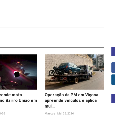
reende moto
Operação da PM em Viçosa
 no Bairro União em
apreende veículos e aplica
mul...
2026
Marcos
Mai 26, 2026