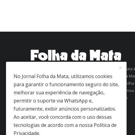
Com mais de 60 anos de história, o jornal Folha da Mata 
No Jornal Folha da Mata, utilizamos cookies
uma referência em informação na região da Zona da Ma
Mineira. Fundado em 1963 como Folha de Viçosa, o Folha
para garantir o funcionamento seguro do site,
da Mata conquistou a confiança dos leitores e se tornou
melhorar sua experiência de navegação,
um dos jornais mais antigos em circulação regular no
permitir o suporte via WhatsApp e,
interior de Minas Gerais.
futuramente, exibir anúncios personalizados.
Ao aceitar, você concorda com o uso dessas
tecnologias de acordo com a nossa Política de
Privacidade.