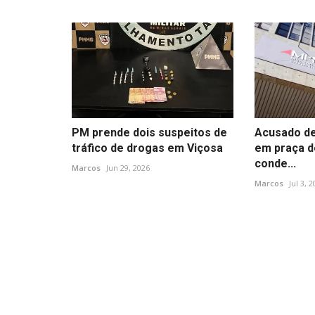
PM prende dois suspeitos de
Acusado de
tráfico de drogas em Viçosa
em praça d
conde...
Marcos
Jun 29, 2026
Marcos
Jul 3, 