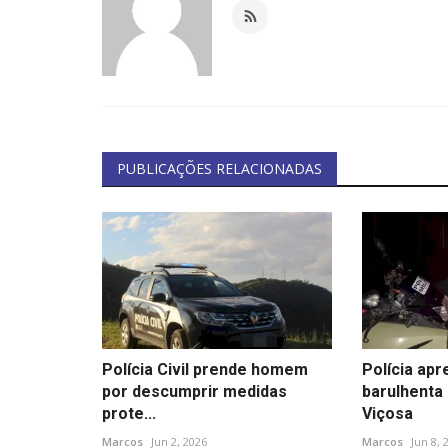
PUBLICAÇÕES RELACIONADAS
Polícia Civil prende homem
Polícia ap
por descumprir medidas
barulhenta
prote...
Viçosa
Marcos
Jun 2, 2026
Marcos
Jun 8, 