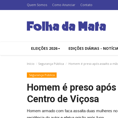
Quem Somos
Como Anunciar
Contato
ELEIÇÕES 2026
EDIÇÕES DIÁRIAS - NOTÍCI
Início
Segurança Pública
Homem é preso após assalto a mão
Segurança Pública
Homem é preso após 
Centro de Viçosa
Homem armado com faca assalta duas mulheres no C
residência do autor e efetua prisão após fuga.