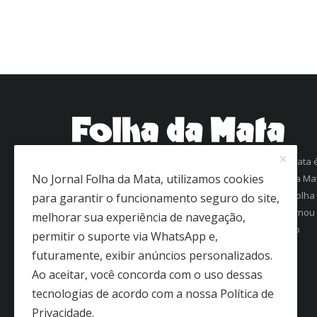
Com mais de 60 anos de história, o jornal Folha da Mata 
No Jornal Folha da Mata, utilizamos cookies
uma referência em informação na região da Zona da Ma
Mineira. Fundado em 1963 como Folha de Viçosa, o Folha
para garantir o funcionamento seguro do site,
da Mata conquistou a confiança dos leitores e se tornou
melhorar sua experiência de navegação,
um dos jornais mais antigos em circulação regular no
permitir o suporte via WhatsApp e,
interior de Minas Gerais.
futuramente, exibir anúncios personalizados.
Ao aceitar, você concorda com o uso dessas
tecnologias de acordo com a nossa Política de
Privacidade.