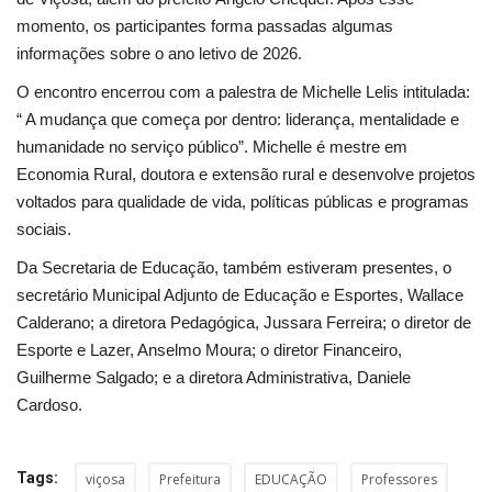
Segurança Pública
momento, os participantes forma passadas algumas
informações sobre o ano letivo de 2026.
Economia
O encontro encerrou com a palestra de Michelle Lelis intitulada:
Educação
“ A mudança que começa por dentro: liderança, mentalidade e
humanidade no serviço público”. Michelle é mestre em
Esporte
Economia Rural, doutora e extensão rural e desenvolve projetos
voltados para qualidade de vida, políticas públicas e programas
Solidariedade
sociais.
Da Secretaria de Educação, também estiveram presentes, o
Meio Ambiente
secretário Municipal Adjunto de Educação e Esportes, Wallace
Calderano; a diretora Pedagógica, Jussara Ferreira; o diretor de
Justiça
Esporte e Lazer, Anselmo Moura; o diretor Financeiro,
Guilherme Salgado; e a diretora Administrativa, Daniele
Obituário
Cardoso.
Brasil
Tags:
viçosa
Prefeitura
EDUCAÇÃO
Professores