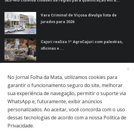
SES-MG convida cidades da região para qualificação em a...
Vara Criminal de Viçosa divulga lista de
jurados para 2026
Cajuri realiza 1º AgroCajuri com palestras,
oficinas e ...
MÍDIAS SOCIAIS
No Jornal Folha da Mata, utilizamos cookies para
garantir o funcionamento seguro do site, melhorar
sua experiência de navegação, permitir o suporte via
WhatsApp e, futuramente, exibir anúncios
personalizados. Ao aceitar, você concorda com o uso
Jornal Folha da Mata Ltda © 2026 - Todos direitos reservados.
dessas tecnologias de acordo com a nossa Política de
Privacidade.
Quem Somos
Terms & Conditions
Como Anunciar