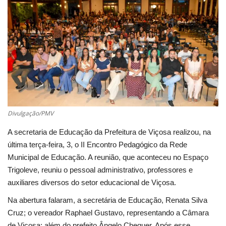
Cultura
UFV
Oportunidade
Sua Cidade
Divulgação/PMV
Tempo
A secretaria de Educação da Prefeitura de Viçosa realizou, na
última terça-feira, 3, o II Encontro Pedagógico da Rede
Saúde
Municipal de Educação. A reunião, que aconteceu no Espaço
Trigoleve, reuniu o pessoal administrativo, professores e
Política
auxiliares diversos do setor educacional de Viçosa.
Na abertura falaram, a secretária de Educação, Renata Silva
Trânsito
Cruz; o vereador Raphael Gustavo, representando a Câmara
de Viçosa; além do prefeito Ângelo Chequer. Após esse