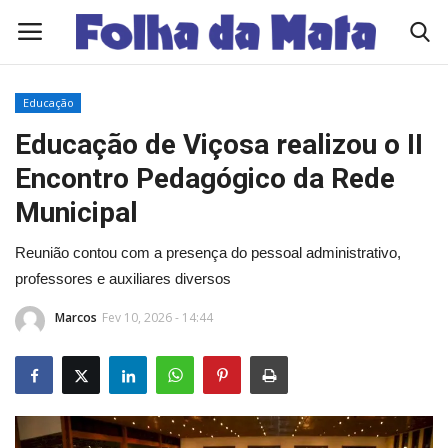
Educação
Quem Somos
Educação de Viçosa realizou o II
Encontro Pedagógico da Rede
Como Anunciar
Municipal
Contato
Reunião contou com a presença do pessoal administrativo,
professores e auxiliares diversos
Eleições 2026
Marcos
Fev 10, 2026 - 14:44
Edições Diárias - NOTÍCIAS DO DIA
Polícia/Acidente
Viçosa