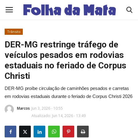
Trânsito
Quem Somos
DER-MG restringe tráfego de
veículos pesados em rodovias
Como Anunciar
estaduais no feriado de Corpus
Contato
Christi
DER-MG proíbe circulação de caminhões pesados e carretas
Eleições 2026
em rodovias estaduais durante o feriado de Corpus Christi 2026
Edições Diárias - NOTÍCIAS DO DIA
Marcos
Jun 3, 2026 - 10:55
Atualizado: Jun 14, 2026 - 13:49
Polícia/Acidente
Viçosa