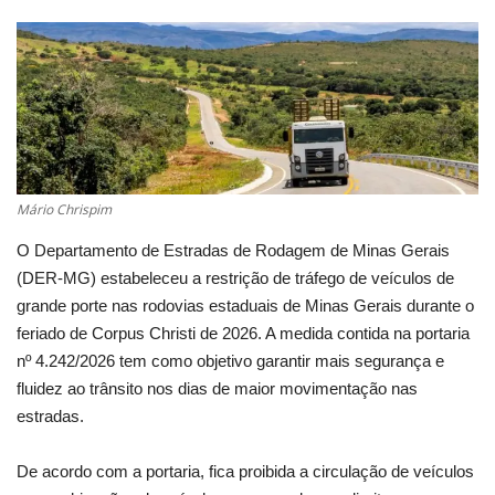
Cultura
UFV
Oportunidade
Mário Chrispim
Sua Cidade
O Departamento de Estradas de Rodagem de Minas Gerais
Tempo
(DER-MG) estabeleceu a restrição de tráfego de veículos de
grande porte nas rodovias estaduais de Minas Gerais durante o
Saúde
feriado de Corpus Christi de 2026. A medida contida na portaria
nº 4.242/2026 tem como objetivo garantir mais segurança e
Política
fluidez ao trânsito nos dias de maior movimentação nas
estradas.
Trânsito
De acordo com a portaria, fica proibida a circulação de veículos