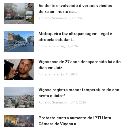
Acidente envolvendo diversos veículos
deixa um morto na...
Ronaldo Scanavini
Jul 9, 2026
Motoqueiro faz ultrapassagem ilegal e
atropela estudant...
folhadamata
Ago 3, 2026
Viçosense de 27 anos desaparecido há oito
dias em Juiz ...
folhadamata
Jul 31, 2026
Viçosa registra menor temperatura do ano
nesta quinta-f...
Ronaldo Scanavini
Jul 16, 2026
Protesto contra aumento do IPTU lota
Câmara de Viçosa n...