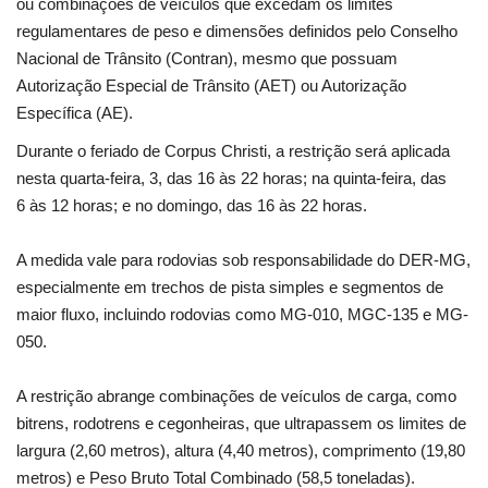
Segurança Pública
ou combinações de veículos que excedam os limites
regulamentares de peso e dimensões definidos pelo Conselho
Nacional de Trânsito (Contran), mesmo que possuam
Economia
Autorização Especial de Trânsito (AET) ou Autorização
Específica (AE).
Educação
Durante o feriado de Corpus Christi, a restrição será aplicada
Esporte
nesta quarta-feira, 3, das 16 às 22 horas; na quinta-feira, das
6 às 12 horas; e no domingo, das 16 às 22 horas.
Solidariedade
A medida vale para rodovias sob responsabilidade do DER-MG,
Meio Ambiente
especialmente em trechos de pista simples e segmentos de
maior fluxo, incluindo rodovias como MG-010, MGC-135 e MG-
Justiça
050.
Obituário
A restrição abrange combinações de veículos de carga, como
bitrens, rodotrens e cegonheiras, que ultrapassem os limites de
Brasil
largura (2,60 metros), altura (4,40 metros), comprimento (19,80
metros) e Peso Bruto Total Combinado (58,5 toneladas).