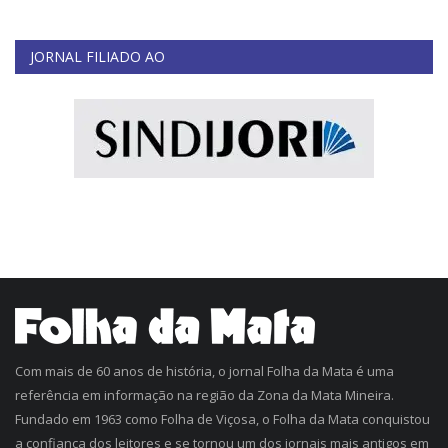
JORNAL FILIADO AO
Com mais de 60 anos de história, o jornal Folha da Mata é uma
referência em informação na região da Zona da Mata Mineira.
Fundado em 1963 como Folha de Viçosa, o Folha da Mata conquistou
a confiança dos leitores e se tornou um dos jornais mais antigos em