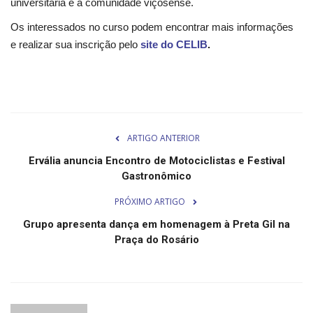
Segurança Pública
universitária e à comunidade viçosense.
Os interessados no curso podem encontrar mais informações
Economia
e realizar sua inscrição pelo
site do CELIB
.
Educação
Esporte
ARTIGO ANTERIOR
Solidariedade
Ervália anuncia Encontro de Motociclistas e Festival
Gastronômico
Meio Ambiente
PRÓXIMO ARTIGO
Justiça
Grupo apresenta dança em homenagem à Preta Gil na
Praça do Rosário
Obituário
Brasil