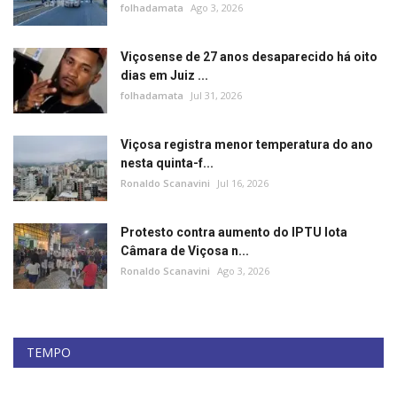
folhadamata
Ago 3, 2026
Viçosense de 27 anos desaparecido há oito
dias em Juiz ...
folhadamata
Jul 31, 2026
Viçosa registra menor temperatura do ano
nesta quinta-f...
Ronaldo Scanavini
Jul 16, 2026
Protesto contra aumento do IPTU lota
Câmara de Viçosa n...
Ronaldo Scanavini
Ago 3, 2026
TEMPO