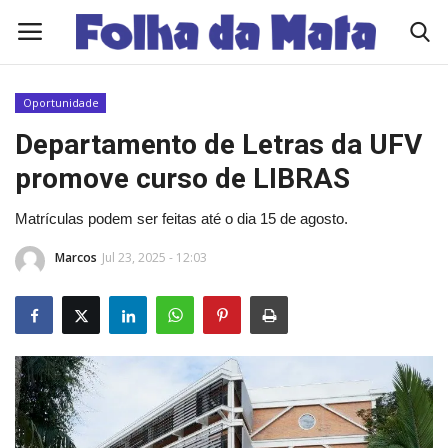
Oportunidade
Quem Somos
Departamento de Letras da UFV
promove curso de LIBRAS
Como Anunciar
Matrículas podem ser feitas até o dia 15 de agosto.
Contato
Marcos
Jul 23, 2025 - 12:03
Eleições 2026
Edições Diárias - NOTÍCIAS DO DIA
Polícia/Acidente
Viçosa