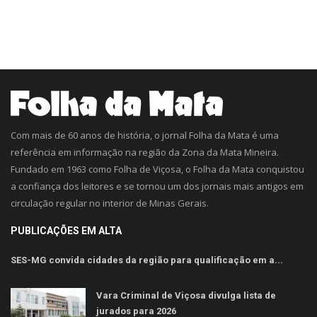
Com mais de 60 anos de história, o jornal Folha da Mata é uma
referência em informação na região da Zona da Mata Mineira.
Fundado em 1963 como Folha de Viçosa, o Folha da Mata conquistou
a confiança dos leitores e se tornou um dos jornais mais antigos em
circulação regular no interior de Minas Gerais.
PUBLICAÇÕES EM ALTA
SES-MG convida cidades da região para qualificação em a...
Vara Criminal de Viçosa divulga lista de
jurados para 2026