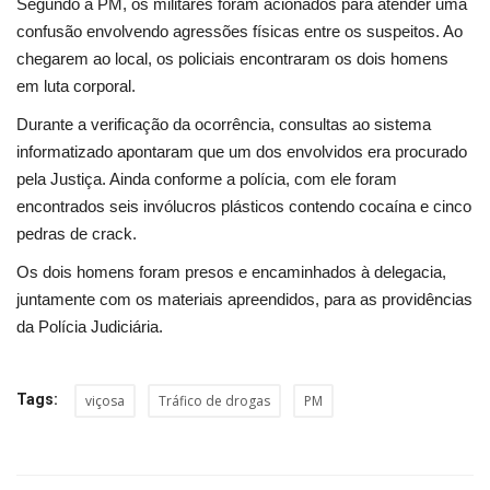
Segurança Pública
Segundo a PM, os militares foram acionados para atender uma
confusão envolvendo agressões físicas entre os suspeitos. Ao
Economia
chegarem ao local, os policiais encontraram os dois homens
em luta corporal.
Educação
Durante a verificação da ocorrência, consultas ao sistema
informatizado apontaram que um dos envolvidos era procurado
Esporte
pela Justiça. Ainda conforme a polícia, com ele foram
encontrados seis invólucros plásticos contendo cocaína e cinco
Solidariedade
pedras de crack.
Os dois homens foram presos e encaminhados à delegacia,
Meio Ambiente
juntamente com os materiais apreendidos, para as providências
da Polícia Judiciária.
Justiça
Obituário
Tags:
viçosa
Tráfico de drogas
PM
Brasil