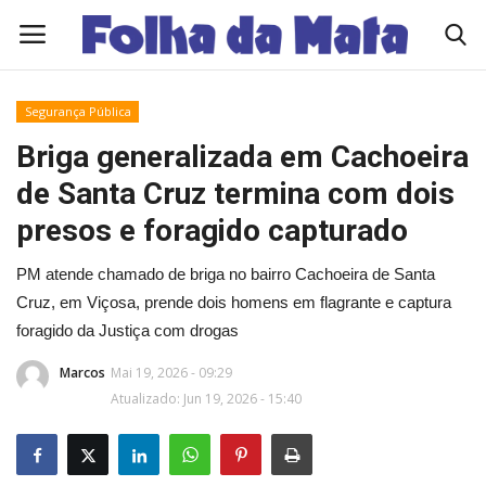
Segurança Pública
Quem Somos
Briga generalizada em Cachoeira
de Santa Cruz termina com dois
Como Anunciar
presos e foragido capturado
Contato
PM atende chamado de briga no bairro Cachoeira de Santa
Cruz, em Viçosa, prende dois homens em flagrante e captura
Eleições 2026
foragido da Justiça com drogas
Edições Diárias - NOTÍCIAS DO DIA
Marcos
Mai 19, 2026 - 09:29
Atualizado: Jun 19, 2026 - 15:40
Polícia/Acidente
Viçosa