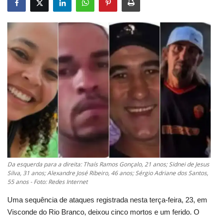
Cultura
UFV
Oportunidade
Sua Cidade
Tempo
Saúde
Da esquerda para a direita: Thaís Ramos Gonçalo, 21 anos; Sidnei de Jesus
Política
Silva, 31 anos; Alexandre José Ribeiro, 46 anos; Sérgio Adriane dos Santos,
55 anos - Foto: Redes Internet
Trânsito
Uma sequência de ataques registrada nesta terça-feira, 23, em
Visconde do Rio Branco, deixou cinco mortos e um ferido. O