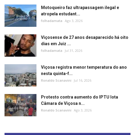
Motoqueiro faz ultrapassagem ilegal e
atropela estudant...
folhadamata
Ago 3, 2026
Viçosense de 27 anos desaparecido há oito
dias em Juiz ...
folhadamata
Jul 31, 2026
Viçosa registra menor temperatura do ano
nesta quinta-f...
Ronaldo Scanavini
Jul 16, 2026
Protesto contra aumento do IPTU lota
Câmara de Viçosa n...
Ronaldo Scanavini
Ago 3, 2026