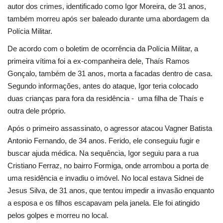
Segurança Pública
autor dos crimes, identificado como Igor Moreira, de 31 anos,
também morreu após ser baleado durante uma abordagem da
Economia
Polícia Militar.
De acordo com o boletim de ocorrência da Polícia Militar, a
Educação
primeira vítima foi a ex-companheira dele, Thaís Ramos
Gonçalo, também de 31 anos, morta a facadas dentro de casa.
Esporte
Segundo informações, antes do ataque, Igor teria colocado
duas crianças para fora da residência - uma filha de Thaís e
Solidariedade
outra dele próprio.
Meio Ambiente
Após o primeiro assassinato, o agressor atacou Vagner Batista
Antonio Fernando, de 34 anos. Ferido, ele conseguiu fugir e
buscar ajuda médica. Na sequência, Igor seguiu para a rua
Justiça
Cristiano Ferraz, no bairro Formiga, onde arrombou a porta de
uma residência e invadiu o imóvel. No local estava Sidnei de
Obituário
Jesus Silva, de 31 anos, que tentou impedir a invasão enquanto
a esposa e os filhos escapavam pela janela. Ele foi atingido
Brasil
pelos golpes e morreu no local.