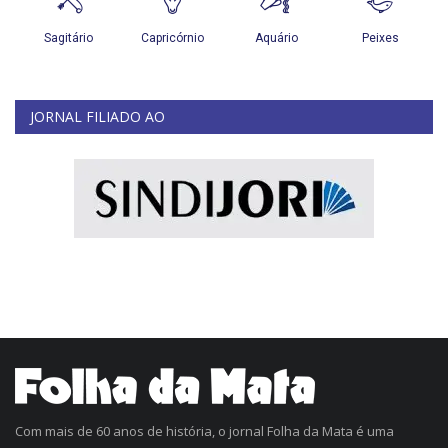
JORNAL FILIADO AO
Com mais de 60 anos de história, o jornal Folha da Mata é uma