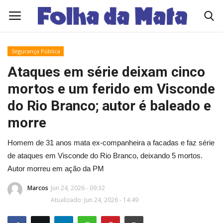
Segurança Pública
Quem Somos
Ataques em série deixam cinco
mortos e um ferido em Visconde
Como Anunciar
do Rio Branco; autor é baleado e
Contato
morre
Homem de 31 anos mata ex-companheira a facadas e faz série
Eleições 2026
de ataques em Visconde do Rio Branco, deixando 5 mortos.
Edições Diárias - NOTÍCIAS DO DIA
Autor morreu em ação da PM
Marcos
Jun 24, 2026 - 09:32
Polícia/Acidente
Atualizado: Jun 24, 2026 - 14:49
Viçosa