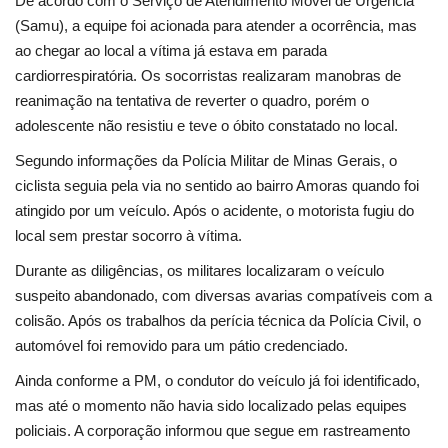
De acordo com o Serviço de Atendimento Móvel de Urgência
Segurança Pública
(Samu), a equipe foi acionada para atender a ocorrência, mas
ao chegar ao local a vítima já estava em parada
Economia
cardiorrespiratória. Os socorristas realizaram manobras de
reanimação na tentativa de reverter o quadro, porém o
Educação
adolescente não resistiu e teve o óbito constatado no local.
Esporte
Segundo informações da Polícia Militar de Minas Gerais, o
ciclista seguia pela via no sentido ao bairro Amoras quando foi
Solidariedade
atingido por um veículo. Após o acidente, o motorista fugiu do
local sem prestar socorro à vítima.
Meio Ambiente
Durante as diligências, os militares localizaram o veículo
suspeito abandonado, com diversas avarias compatíveis com a
Justiça
colisão. Após os trabalhos da perícia técnica da Polícia Civil, o
automóvel foi removido para um pátio credenciado.
Obituário
Ainda conforme a PM, o condutor do veículo já foi identificado,
mas até o momento não havia sido localizado pelas equipes
Brasil
policiais. A corporação informou que segue em rastreamento