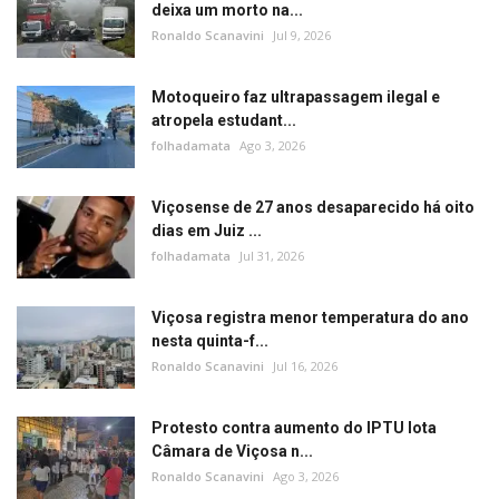
deixa um morto na...
Ronaldo Scanavini
Jul 9, 2026
Motoqueiro faz ultrapassagem ilegal e
atropela estudant...
folhadamata
Ago 3, 2026
Viçosense de 27 anos desaparecido há oito
dias em Juiz ...
folhadamata
Jul 31, 2026
Viçosa registra menor temperatura do ano
nesta quinta-f...
Ronaldo Scanavini
Jul 16, 2026
Protesto contra aumento do IPTU lota
Câmara de Viçosa n...
Ronaldo Scanavini
Ago 3, 2026