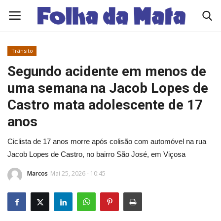
Trânsito
Quem Somos
Segundo acidente em menos de
uma semana na Jacob Lopes de
Como Anunciar
Castro mata adolescente de 17
Contato
anos
Ciclista de 17 anos morre após colisão com automóvel na rua
Eleições 2026
Jacob Lopes de Castro, no bairro São José, em Viçosa
Edições Diárias - NOTÍCIAS DO DIA
Marcos
Mai 25, 2026 - 10:45
Polícia/Acidente
Viçosa