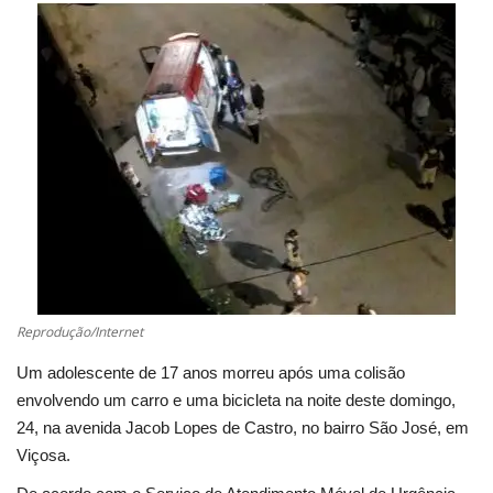
Cultura
UFV
Oportunidade
Sua Cidade
Tempo
Saúde
Reprodução/Internet
Um adolescente de 17 anos morreu após uma colisão
Política
envolvendo um carro e uma bicicleta na noite deste domingo,
24, na avenida Jacob Lopes de Castro, no bairro São José, em
Trânsito
Viçosa.