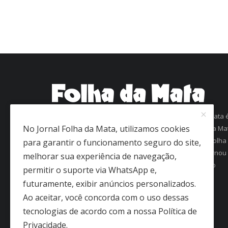
Com mais de 60 anos de história, o jornal Folha da Mata 
No Jornal Folha da Mata, utilizamos cookies
uma referência em informação na região da Zona da Ma
Mineira. Fundado em 1963 como Folha de Viçosa, o Folha
para garantir o funcionamento seguro do site,
da Mata conquistou a confiança dos leitores e se tornou
melhorar sua experiência de navegação,
um dos jornais mais antigos em circulação regular no
permitir o suporte via WhatsApp e,
interior de Minas Gerais.
futuramente, exibir anúncios personalizados.
Ao aceitar, você concorda com o uso dessas
tecnologias de acordo com a nossa Política de
Privacidade.