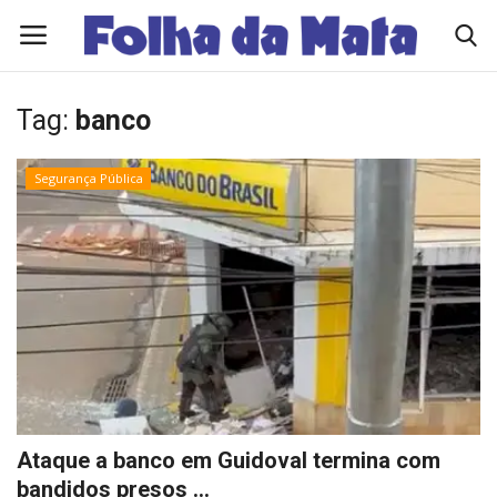
Tag:
banco
Quem Somos
Segurança Pública
Como Anunciar
Contato
Eleições 2026
Edições Diárias - NOTÍCIAS DO DIA
Polícia/Acidente
Ataque a banco em Guidoval termina com
bandidos presos ...
Viçosa