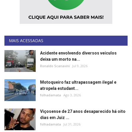
Segurança Pública
Economia
Educação
MAIS ACESSADAS
Esporte
Acidente envolvendo diversos veículos
deixa um morto na...
Solidariedade
Ronaldo Scanavini
Jul 9, 2026
Meio Ambiente
Motoqueiro faz ultrapassagem ilegal e
atropela estudant...
Justiça
folhadamata
Ago 3, 2026
Obituário
Viçosense de 27 anos desaparecido há oito
dias em Juiz ...
Brasil
folhadamata
Jul 31, 2026