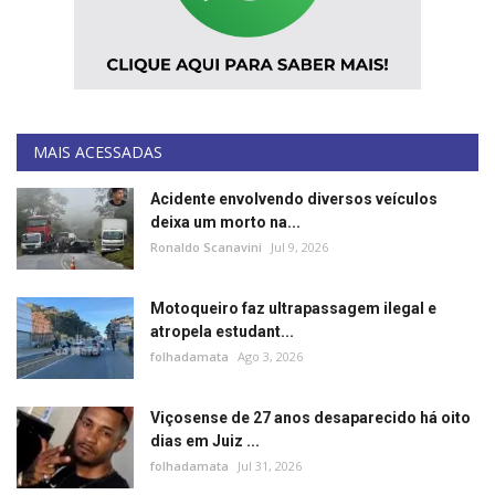
Segurança Pública
Economia
Educação
MAIS ACESSADAS
Esporte
Acidente envolvendo diversos veículos
deixa um morto na...
Solidariedade
Ronaldo Scanavini
Jul 9, 2026
Meio Ambiente
Motoqueiro faz ultrapassagem ilegal e
atropela estudant...
Justiça
folhadamata
Ago 3, 2026
Obituário
Viçosense de 27 anos desaparecido há oito
dias em Juiz ...
Brasil
folhadamata
Jul 31, 2026