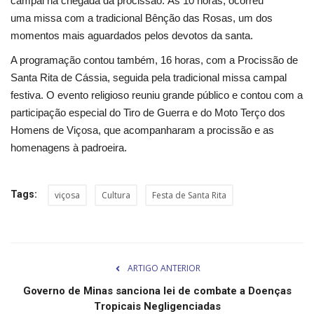
campal na chegada da procissão. Às 10 horas, ocorreu
Segurança Pública
uma missa com a tradicional Bênção das Rosas, um dos
momentos mais aguardados pelos devotos da santa.
Economia
A programação contou também, 16 horas, com a Procissão de
Educação
Santa Rita de Cássia, seguida pela tradicional missa campal
festiva. O evento religioso reuniu grande público e contou com a
Esporte
participação especial do Tiro de Guerra e do Moto Terço dos
Homens de Viçosa, que acompanharam a procissão e as
Solidariedade
homenagens à padroeira.
Meio Ambiente
Tags:
viçosa
Cultura
Festa de Santa Rita
Justiça
Obituário
ARTIGO ANTERIOR
Brasil
Governo de Minas sanciona lei de combate a Doenças
Tropicais Negligenciadas