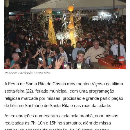
Cultura
UFV
Oportunidade
Sua Cidade
Tempo
Pascom Paróquia Santa Rita
A Festa de Santa Rita de Cássia movimentou Viçosa na última
Saúde
sexta-feira (22), feriado municipal, com uma programação
religiosa marcada por missas, procissão e grande participação
Política
de fiéis no Santuário de Santa Rita e nas ruas da cidade.
As celebrações começaram ainda pela manhã, com missas
Trânsito
realizadas às 7h, 10h e 15h no santuário, além de missa