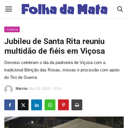
Cultura
Quem Somos
Jubileu de Santa Rita reuniu
multidão de fiéis em Viçosa
Como Anunciar
Devotos celebram o dia da padroeira de Viçosa com a
Contato
tradicional Bênção das Rosas, missas e procissão com apoio
do Tiro de Guerra
Eleições 2026
Marcos
Mai 25, 2026 - 10:16
Edições Diárias - NOTÍCIAS DO DIA
Polícia/Acidente
Viçosa