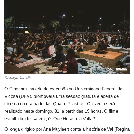
Cultura
UFV
Oportunidade
Sua Cidade
Tempo
Divulgação/UFV
O Cinecom, projeto de extensão da Universidade Federal de
Saúde
Viçosa (UFV), promoverá uma sessão gratuita e aberta de
cinema no gramado das Quatro Pilastras. O evento será
Política
realizado neste domingo, 31, a partir das 19 horas. O filme
escolhido, dessa vez, é "Que Horas ela Volta?".
Trânsito
O longa dirigido por Ana Muylaert conta a história de Val (Regina