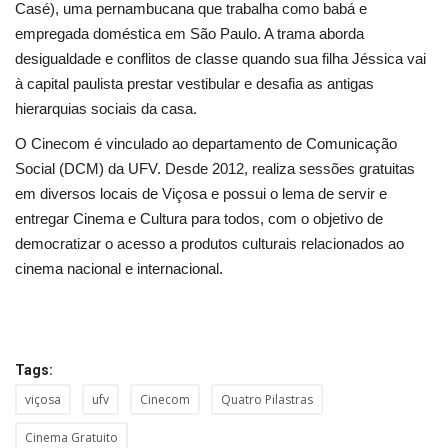
Segurança Pública
Casé), uma pernambucana que trabalha como babá e
empregada doméstica em São Paulo. A trama aborda
Economia
desigualdade e conflitos de classe quando sua filha Jéssica vai
à capital paulista prestar vestibular e desafia as antigas
Educação
hierarquias sociais da casa.
O Cinecom é vinculado ao departamento de Comunicação
Esporte
Social (DCM) da UFV. Desde 2012, realiza sessões gratuitas
em diversos locais de Viçosa e possui o lema de servir e
Solidariedade
entregar Cinema e Cultura para todos, com o objetivo de
democratizar o acesso a produtos culturais relacionados ao
Meio Ambiente
cinema nacional e internacional.
Justiça
Obituário
Tags:
viçosa
ufv
Cinecom
Quatro Pilastras
Brasil
Cinema Gratuito