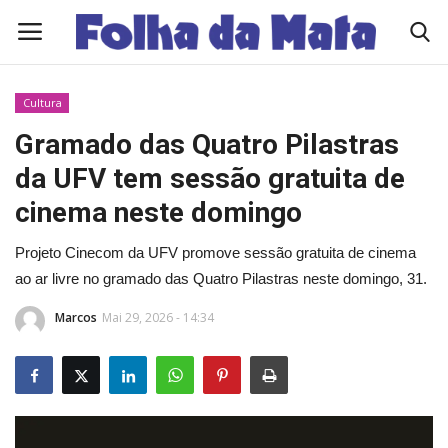
Cultura
Quem Somos
Gramado das Quatro Pilastras
da UFV tem sessão gratuita de
Como Anunciar
cinema neste domingo
Contato
Projeto Cinecom da UFV promove sessão gratuita de cinema
ao ar livre no gramado das Quatro Pilastras neste domingo, 31.
Eleições 2026
Marcos
Mai 29, 2026 - 14:34
Edições Diárias - NOTÍCIAS DO DIA
Polícia/Acidente
Viçosa